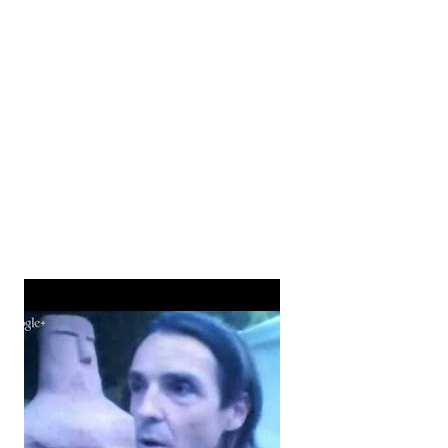
27
44
12
8
5
4
99
8
8
2
4