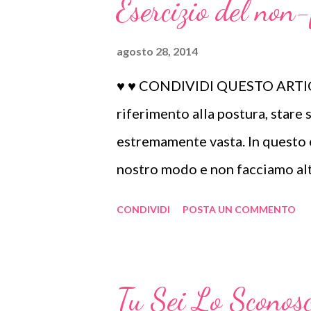
Esercizio del non
novembre 2024
ottobre 2024
agosto 28, 2014
settembre 2024
♥ ♥ CONDIVIDI QUESTO ARTICOL
agosto 2024
riferimento alla postura, stare
luglio 2024
estremamente vasta. In questo 
giugno 2024
nostro modo e non facciamo alt
maggio 2024
andare. Non obiettiamo nulla a
aprile 2024
CONDIVIDI
POSTA UN COMMENTO
disciplina ai nostri pensieri, n
marzo 2024
costringente fare qualcosa. Ciò
febbraio 2024
del nostro stare seduti per tor
Tu Sei Lo Sconos
gennaio 2024
è diabolica, vuole sempre fare,