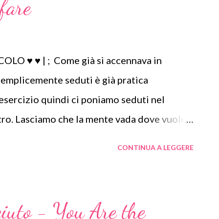
-fare
O ♥ ♥ | ; Come già si accennava in
 semplicemente seduti è già pratica
esercizio quindi ci poniamo seduti nel
ro. Lasciamo che la mente vada dove vuole
lla nostra mente, non imponiamo alcuna
CONTINUA A LEGGERE
on associamo al nostro sederci nessun
 che non ci è consentito è solo approfittare
nare a fare questo o quell'esercizio. La mente
ciuto - You Are the
 non vuole perdere tempo la mente. E allora