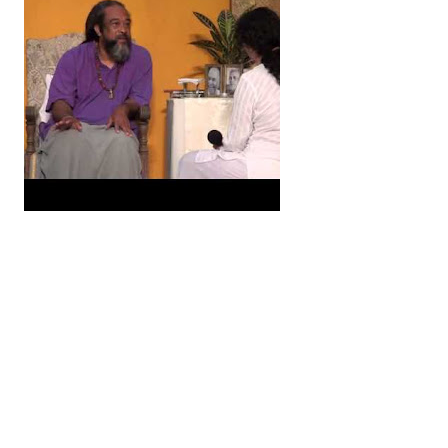
19
5
8
6
189
11
11
5
12
31
19