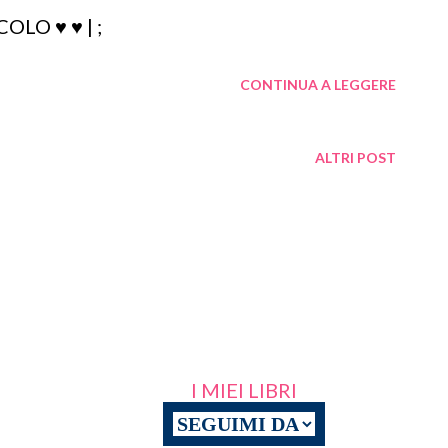
LO ♥ ♥ | ;
 mito e il mito descrive la st...
CONTINUA A LEGGERE
ALTRI POST
I MIEI LIBRI