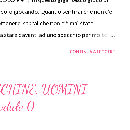
i solo giocando. Quando sentirai che non c’è
 ottenere, saprai che non c’è mai stato
a stare davanti ad uno specchio per molto
sere fissato da uno sconosciuto Gli alberi
CONTINUA A LEGGERE
erché sanno che esistono infiniti Soli da cui
da del mio veicolo. Ho la responsabilità di
 lo guido. No, non è l'auto, ma il corpo.
CHINE, UOMINI
i operare dell'Universo, quando sei leggero,
dulo 0
tile cercare chi ti completi, nessuno
completo da solo per poter essere felice.
qualche nuovo lido, e mai in arrivo. Le