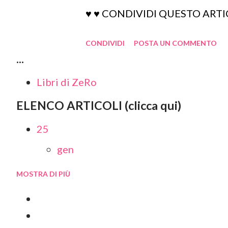
agosto 2021
♥ ♥ CONDIVIDI QUESTO ARTICO
favole sono versioni infantili del
luglio 2021
giugno 2021
CONDIVIDI
POSTA UN COMMENTO
...
maggio 2021
Libri di ZeRo
aprile 2021
marzo 2021
ELENCO ARTICOLI (clicca qui)
febbraio 2021
25
gennaio 2021
gen
2020
MOSTRA DI PIÙ
24
dicembre 2020
nov
novembre 2020
ott
ottobre 2020