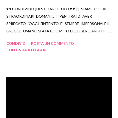
2018
68
♥ ♥ CONDIVIDI QUESTO ARTICOLO ♥ ♥ | ; SIAMO ESSERI
dicembre 2018
18
STRAORDINARI DOMANI... TI PENTIRAI DI AVER
novembre 2018
9
SPRECATO L'OGGI L'INTENTO E' SEMPRE IMPERSONALE IL
ottobre 2018
7
GREGGE UMANO SFATATO IL MITO DEL LIBERO ARBITRIO
settembre 2018
12
GEORGE ORWELL - La Fattoria Degli Animali
CONDIVIDI
POSTA UN COMMENTO
agosto 2018
7
ENTUSIASMOLOGIA (F. Marchesi)
CONTINUA A LEGGERE
luglio 2018
7
maggio 2018
1
febbraio 2018
5
gennaio 2018
2
2017
73
dicembre 2017
3
luglio 2017
6
giugno 2017
5