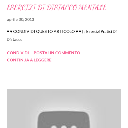
2024
48
ESERCIZI DI DISTACCO MENTALE
novembre 2024
1
aprile 30, 2013
ottobre 2024
3
settembre 2024
3
♥ ♥ CONDIVIDI QUESTO ARTICOLO ♥ ♥ | ; Esercizi Pratici Di
agosto 2024
6
Distacco
luglio 2024
6
CONDIVIDI
POSTA UN COMMENTO
giugno 2024
7
CONTINUA A LEGGERE
maggio 2024
6
aprile 2024
6
marzo 2024
6
febbraio 2024
1
gennaio 2024
3
2023
19
marzo 2023
5