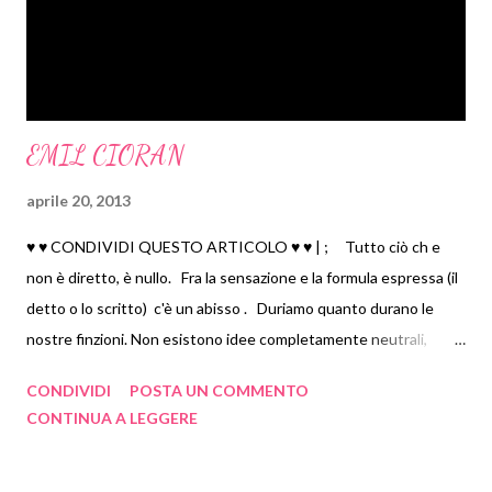
maggio 2017
10
aprile 2017
16
marzo 2017
13
febbraio 2017
13
EMIL CIORAN
gennaio 2017
7
aprile 20, 2013
2016
149
dicembre 2016
8
♥ ♥ CONDIVIDI QUESTO ARTICOLO ♥ ♥ | ; Tutto ciò ch e
novembre 2016
2
non è diretto, è nullo. Fra la sensazione e la formula espressa (il
detto o lo scritto) c'è un abisso . Duriamo quanto durano le
ottobre 2016
3
nostre finzioni. Non esistono idee completamente neutrali,
settembre 2016
14
perfino i logici sono passionali. ... Si è liberi, si ha l'illusione della
agosto 2016
24
CONDIVIDI
POSTA UN COMMENTO
libertà nei gesti apparenti. Ma in fondo non si è liberi. Tutto ciò
CONTINUA A LEGGERE
luglio 2016
19
che è profondo nega la libertà. C'è una sorta di calamità, di
giugno 2016
23
fatalità segreta che dirige ogni cosa. L'amore – un incontro di