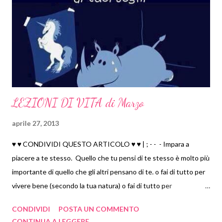
gennaio 2021
14
2020
110
dicembre 2020
13
novembre 2020
13
ottobre 2020
8
settembre 2020
5
LEZIONI DI VITA di Marzo
agosto 2020
6
luglio 2020
11
aprile 27, 2013
giugno 2020
19
♥ ♥ CONDIVIDI QUESTO ARTICOLO ♥ ♥ | ; - - - Impara a
maggio 2020
14
piacere a te stesso. Quello che tu pensi di te stesso è molto più
aprile 2020
11
importante di quello che gli altri pensano di te. o fai di tutto per
marzo 2020
2
vivere bene (secondo la tua natura) o fai di tutto per
sopravvivere e morire malamente (secondo le pretese altrui) ci
febbraio 2020
3
CONDIVIDI
POSTA UN COMMENTO
sono dei ma... troppi MA che devi imparare a trasformare in "SE",
gennaio 2020
5
CONTINUA A LEGGERE