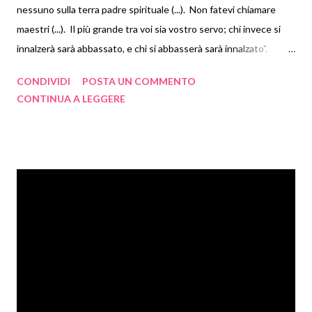
FINISCE ...
nessuno sulla terra padre spirituale (...). Non fatevi chiamare
maestri (...). Il più grande tra voi sia vostro servo; chi invece si
Audiolibro The Miracle i sei passi verso l'illumin...
innalzerà sarà abbassato, e chi si abbasserà sarà innalzato".
Figliolo, PERCHE' QUESTA CONFUSIONE ?
Matteo 23, 8-12
marzo 2013
22
CONDIVIDI
POSTA UN COMMENTO
CONTINUA A LEGGERE
febbraio 2013
19
gennaio 2013
33
2012
658
dicembre 2012
44
novembre 2012
46
ottobre 2012
51
settembre 2012
103
agosto 2012
72
luglio 2012
41
giugno 2012
36