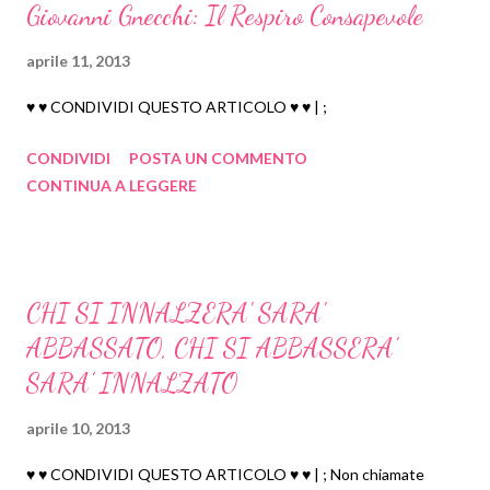
Giovanni Gnecchi: Il Respiro Consapevole
ESERCIZI DI DISTACCO MENTALE
I 10 PILASTRI DELL'INFINITO - Progetto ENOC
aprile 11, 2013
CHIAMARE IL PENSIERO
♥ ♥ CONDIVIDI QUESTO ARTICOLO ♥ ♥ | ;
LEZIONI DI VITA di Marzo
IL MEGLIO DI MARZO
CONDIVIDI
POSTA UN COMMENTO
CONTINUA A LEGGERE
EMIL CIORAN
IL LATO OSCURO DEL TIBET
UN AFORISMA DI NIETZSCHE CONTRO IL
FASCISMO ONTOLO...
CHI SI INNALZERA' SARA'
Giovanni Gnecchi: Il Respiro Consapevole
ABBASSATO, CHI SI ABBASSERA'
CHI SI INNALZERA' SARA' ABBASSATO, CHI SI
ABBASSER...
SARA' INNALZATO
I potenti non possono dominarti, "Solo Se Tu..."
aprile 10, 2013
RIFLESSIONI DI ALBERT EINSTEIN
♥ ♥ CONDIVIDI QUESTO ARTICOLO ♥ ♥ | ; Non chiamate
CIO' A CUI TI AGGRAPPI CON OSTINAZIONE...