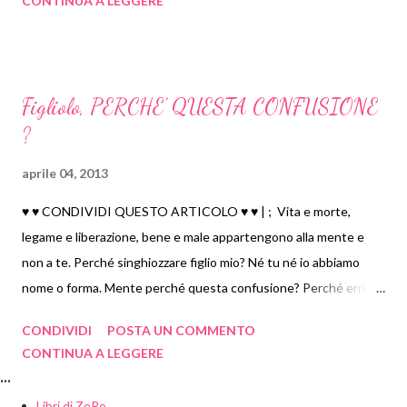
CONTINUA A LEGGERE
Figliolo, PERCHE' QUESTA CONFUSIONE
?
aprile 04, 2013
♥ ♥ CONDIVIDI QUESTO ARTICOLO ♥ ♥ | ; Vita e morte,
legame e liberazione, bene e male appartengono alla mente e
non a te. Perché singhiozzare figlio mio? Né tu né io abbiamo
nome o forma. Mente perché questa confusione? Perché erri
come un fantasma? Pensa solo al Sé, rinuncia al desiderio
CONDIVIDI
POSTA UN COMMENTO
(prodotto dal pensiero) e sii felice… Nel Sé non c'è presagio, non
CONTINUA A LEGGERE
c'è talismano, nulla da imparare, non c'è prosodia da studiare.
...
Avadhoota Dattatreya, che nuota nell'oceano della non
Libri di ZeRo