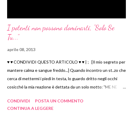
maggio 2012
26
aprile 2012
54
I potenti non possono dominarti, "Solo Se
marzo 2012
68
Tu..."
febbraio 2012
47
gennaio 2012
70
aprile 08, 2013
2011
332
♥ ♥ CONDIVIDI QUESTO ARTICOLO ♥ ♥ | ; [Il mio segreto per
dicembre 2011
57
mantere calma e sangue freddo...] Quando incontro un st..zo che
novembre 2011
34
cerca di mettermi i piedi in testa, lo guardo dritto negli occhi
ottobre 2011
41
cosicché la mia reazione è dettata da un solo motto: "ME NE
STRAFOTTO del tuo delirio di onnipotenza" (Rocco Barbaro)
settembre 2011
17
CONDIVIDI
POSTA UN COMMENTO
Qual è il pane quotidiano dei tuoi Oppressori? La tua incessante
agosto 2011
8
CONTINUA A LEGGERE
Paura irrazionale Qual è il nutrimento dei Potenti? La tua paura
luglio 2011
15
di "Perdere", di essere "privato" di qualcosa (che in realtà è
giugno 2011
16
inviolabile ed è sempre stato tuo). Il tuo crederti incapace di