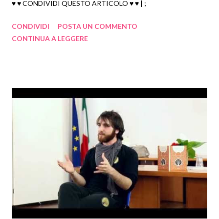
FAI LUCE SUL PIACERE
♥ ♥ CONDIVIDI QUESTO ARTICOLO ♥ ♥ | ;
CRISTO ALLA CHITARRA
CONDIVIDI
POSTA UN COMMENTO
Conversazione con la Vita - David Simurgh
CONTINUA A LEGGERE
La sofferenza è il primo gradino verso l'illuminaz...
Credi di essere tu a controllare la mente?- David ...
Lascia che tutto si fermi / Satsang con Amrit all'...
Quando sei la Vita non ci sono sottrazioni possibi...
ANIMA ...
VEDIAMO SE RIESCO AD ISPIRARVI ANCHE
NELLA PRATICA
Che cosa accade quando si muore- David Simurgh
Straordinaria Ordinarietà (Episodio 2)
Straordinaria Ordinarietà (Episodio 1)
In risposta a Shakti Caterina Maggi e alle cavolat...
Webinar: Il miracolo sei tu - con Ajad Akaam