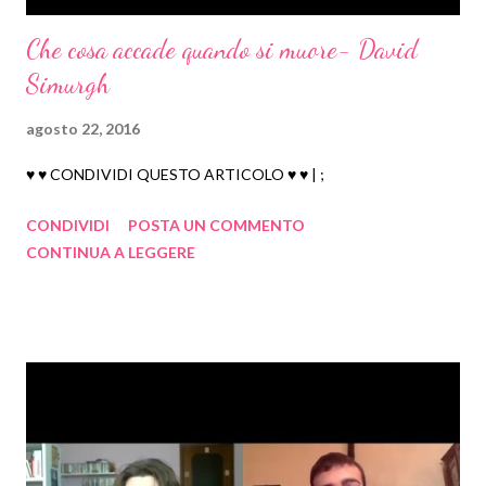
dicembre 2010
19
Che cosa accade quando si muore- David
novembre 2010
7
Simurgh
ottobre 2010
34
settembre 2010
5
agosto 22, 2016
agosto 2010
34
♥ ♥ CONDIVIDI QUESTO ARTICOLO ♥ ♥ | ;
luglio 2010
15
CONDIVIDI
POSTA UN COMMENTO
giugno 2010
21
CONTINUA A LEGGERE
maggio 2010
23
aprile 2010
21
marzo 2010
26
febbraio 2010
12
gennaio 2010
6
2009
63
dicembre 2009
7