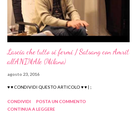
febbraio 2016
3
gennaio 2016
8
2015
216
dicembre 2015
10
novembre 2015
6
Lascia che tutto si fermi / Satsang con Amrit
ottobre 2015
17
all'ANIMAle (Milano)
settembre 2015
35
agosto 23, 2016
agosto 2015
32
luglio 2015
39
♥ ♥ CONDIVIDI QUESTO ARTICOLO ♥ ♥ | ;
giugno 2015
27
CONDIVIDI
POSTA UN COMMENTO
maggio 2015
14
CONTINUA A LEGGERE
aprile 2015
10
marzo 2015
16
febbraio 2015
7