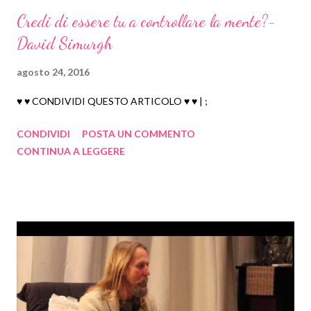
Credi di essere tu a controllare la mente?-
INFERNO
David Simurgh
LE CICATRICI DELL'ANIMA
LAVORO SU DI SE', VANITA' E ORGOGLIO
agosto 24, 2016
Breve dissertazione su 'Angeli, Maestri Invisibili...
♥ ♥ CONDIVIDI QUESTO ARTICOLO ♥ ♥ | ;
Maccio Capatonda - Trailer - Un amore nato sul web
CONDIVIDI
POSTA UN COMMENTO
VOLA VIA
CONTINUA A LEGGERE
SPECIAZIONE UMANA - Eros Poeta - 10 aprile 2015
GIOCATI LA VITA
luglio 2016
19
giugno 2016
23
maggio 2016
31
aprile 2016
10
marzo 2016
4