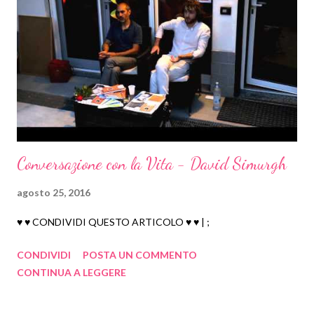
2018
68
dicembre 2018
18
novembre 2018
9
ottobre 2018
7
settembre 2018
12
agosto 2018
7
luglio 2018
7
Conversazione con la Vita - David Simurgh
maggio 2018
1
febbraio 2018
5
agosto 25, 2016
gennaio 2018
2
♥ ♥ CONDIVIDI QUESTO ARTICOLO ♥ ♥ | ;
2017
73
CONDIVIDI
POSTA UN COMMENTO
dicembre 2017
3
CONTINUA A LEGGERE
luglio 2017
6
giugno 2017
5