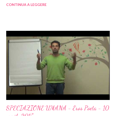
sbatterebbe da tutte le parti fino a morire. E’ un volatile
CONTINUA A LEGGERE
biologicamente programmato per le grandi traversate, per cui
rinchiuderla in spazi angusti equivarrebbe letteralmente a farla
morire di pazzia. La sua natura non si può adattare a quel
sistema. Altri volatili invece possono tranquillamente abituarsi a
qualsiasi tipo di gabbia, ma questi non sentono quell’impulso
vitale, non sono per l’appunto anime libere…
SPECIAZIONE UMANA - Eros Poeta - 10