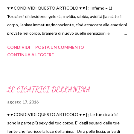
♥ ♥ CONDIVIDI QUESTO ARTICOLO ♥ ♥ | ; Inferno = 1)
'Bruciare' di desiderio, gelosia, invidia, rabbia, avidità [lasciato il
corpo, l'anima immatura/incosciente, cioè attaccata alle emozioni
provate nel corpo, bramerà di nuovo quelle sensazioni e
continuerà a vivere in un suo inferno personale, per lassi di
CONDIVIDI
POSTA UN COMMENTO
tempo incalcolabili] 2) Voler in modo agonizzante ciò che non hai
CONTINUA A LEGGERE
3) Rimanere prigionieri delle proprie paure (demoni personali) 4)
estenuante inseguimento dell'inafferrabile [in altri termini
l'anima continua a rincorrere qualcuno/qualcosa di irrangiungibile
passando di corpo in corpo, di vita in vita. La corsa appare
LE CICATRICI DELL'ANIMA
interminabile e quindi insopportabile. Si ricade ciclicamente in
spirali depotenzianti... Ma qualcosa può salvare tale anima
agosto 17, 2016
perduta] 5) Tentare di rendere permanente/stabile/Reale
♥ ♥ CONDIVIDI QUESTO ARTICOLO ♥ ♥ | ; Le tue cicatrici
l'impermanente/instabile/irreale [... come al solito l'unico rimedio
sono la parte più sexy del tuo corpo. E' dagli squarci delle tue
è una sana dose di lucidità]
ferite che fuorisce la luce dell'anima. Un a pelle liscia, priva di