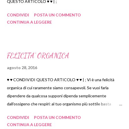
QUESTO ARTICOLO ♥ ♥ | ;
febbraio 2023
8
gennaio 2023
6
CONDIVIDI
POSTA UN COMMENTO
CONTINUA A LEGGERE
2022
189
dicembre 2022
11
novembre 2022
11
ottobre 2022
5
FELICITA' ORGANICA
settembre 2022
12
agosto 28, 2016
agosto 2022
31
♥ ♥ CONDIVIDI QUESTO ARTICOLO ♥ ♥ | ; Vi è una felicità
luglio 2022
19
organica di cui raramente siamo consapevoli. Se vuoi farla
giugno 2022
27
dipendere da qualcosa supponi dipenda semplicemente
maggio 2022
44
dall'ossigeno che respiri: al tuo organismo più sottile basta
aprile 2022
12
respirare la giusta quantità di aria pura per sentirsi bene; gli
CONDIVIDI
POSTA UN COMMENTO
marzo 2022
8
basta poco per sentirsi vitale e quindi felice . Quando ne diventi
CONTINUA A LEGGERE
consapevole ti accorgi che la felicità è più vicina di quanto
febbraio 2022
5