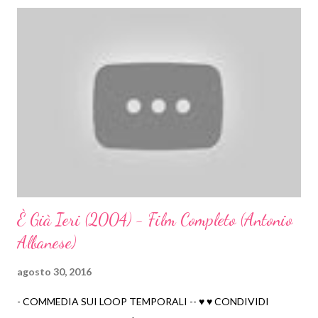
2024
48
novembre 2024
1
ottobre 2024
3
settembre 2024
3
agosto 2024
6
luglio 2024
6
giugno 2024
7
maggio 2024
6
aprile 2024
6
marzo 2024
6
È Già Ieri (2004) - Film Completo (Antonio
febbraio 2024
1
Albanese)
gennaio 2024
3
agosto 30, 2016
2023
19
- COMMEDIA SUI LOOP TEMPORALI -- ♥ ♥ CONDIVIDI
marzo 2023
5