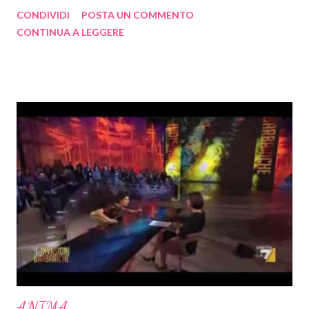
gennaio 2014
47
CONDIVIDI
POSTA UN COMMENTO
2013
452
CONTINUA A LEGGERE
dicembre 2013
59
novembre 2013
84
ottobre 2013
47
settembre 2013
19
agosto 2013
29
luglio 2013
26
giugno 2013
48
maggio 2013
51
aprile 2013
15
marzo 2013
22
febbraio 2013
19
gennaio 2013
33
ANIMA ...