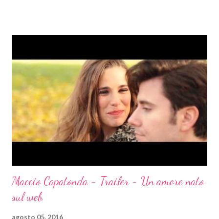
riconoscerli? Come si manifestano? Quali sembianze assumono?
In parole poverissime [e tralasciando tanti dettagli] essi sono
semplici flussi di energie libera, idee viventi (e vivaci) che
assumono innumerevoli forme, le più comuni [e purtroppo
scontate] sono: - Sogni = è il mezzo di interazione più comune (e
personalmente più chiaro, rapido e semplice), ma anche il più
sottovalutato - Intuizioni, Pensieri Anomali , Emozioni
inaspettate= In quanto Messaggeri possono utilizzare i
neurotrasmettitori al...
Maccio Capatonda - Trailer - Un amore nato
sul web
agosto 05, 2016