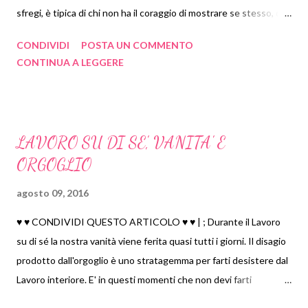
sfregi, è tipica di chi non ha il coraggio di mostrare se stesso, di
vivere e godere pienamente la realtà. .. Ha paura dei tatuaggi
CONDIVIDI
POSTA UN COMMENTO
autentici - quelli che lascia la vita - e di conseguenza si ricopre di
CONTINUA A LEGGERE
tatuaggi artificiali oppure si rinchiude in una corazza emotiva (
non vuole più ferirsi, quindi finge ma così non sa di ferirsi più di
prima ) . Non vuole apparire vulnerabile, considera le cicatrici
segno di debolezza... Invece è proprio la vulnerabilità (vissuta
LAVORO SU DI SE', VANITA' E
consapevolmente) a renderci più forti. Metti in mostra con
ORGOGLIO
fierezza le tue cicatrici perché sono ciò che ti animano e
distinguono dai manichini inanimati e mummificati sotto una
agosto 09, 2016
pelle anestetizzata .
♥ ♥ CONDIVIDI QUESTO ARTICOLO ♥ ♥ | ; Durante il Lavoro
su di sé la nostra vanità viene ferita quasi tutti i giorni. Il disagio
prodotto dall'orgoglio è uno stratagemma per farti desistere dal
Lavoro interiore. E' in questi momenti che non devi farti
scoraggiare dalla Falsa Personalità (la parte più vanitosa e