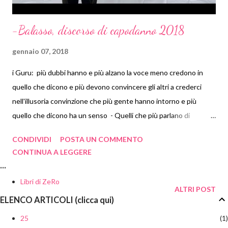
gennaio 2022
4
-Balasso, discorso di capodanno 2018
2021
99
dicembre 2021
8
gennaio 07, 2018
novembre 2021
8
i Guru: più dubbi hanno e più alzano la voce meno credono in
ottobre 2021
2
quello che dicono e più devono convincere gli altri a crederci
settembre 2021
4
nell'illusoria convinzione che più gente hanno intorno e più
quello che dicono ha un senso - Quelli che più parlano di
agosto 2021
11
identità sono quelli che hanno più problemi di identità ... Se hai
luglio 2021
6
CONDIVIDI
POSTA UN COMMENTO
paura della risposta non ti poni più la domanda, la cerchi altrove,
giugno 2021
9
CONTINUA A LEGGERE
in qualunque posto tranne dove ti trovi realmente. .. ingurgita
...
maggio 2021
9
rimedi ma non assumere mai la responsabilità di essere ciò che
Libri di ZeRo
aprile 2021
9
sei... raccontati che sei un altro -
ALTRI POST
ELENCO ARTICOLI (clicca qui)
marzo 2021
10
febbraio 2021
9
25
1