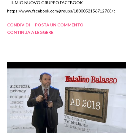
– IL MIO NUOVO GRUPPO FACEBOOK
febbraio 2023
8
https://www.facebook.com/groups/1800052156712768/ :
gennaio 2023
6
2022
189
CONDIVIDI
POSTA UN COMMENTO
CONTINUA A LEGGERE
dicembre 2022
11
novembre 2022
11
ottobre 2022
5
settembre 2022
12
agosto 2022
31
luglio 2022
19
giugno 2022
27
maggio 2022
44
aprile 2022
12
marzo 2022
8
febbraio 2022
5