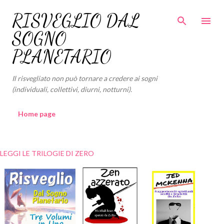
Passa ai contenuti principali
RISVEGLIO DAL
SOGNO
PLANETARIO
Il risvegliato non può tornare a credere ai sogni
(individuali, collettivi, diurni, notturni).
Home page
LEGGI LE TRILOGIE DI ZERO