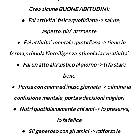
Crea alcune BUONE ABITUDINI:
• Fai attivita` fisica quotidiana -> salute,
aspetto, piu` attraente
• Fai attivita` mentale quotidiana -> tiene in
forma, stimola l’intelligenza, stimola la creativita`
• Fai un atto altruistico al giorno -> ti fa stare
bene
• Pensa con calma ad inizio giornata -> elimina la
confusione mentale, porta a decisioni migliori
• Nutri quotidianamente chi ami -> lo preserva,
lo fa felice
• Sii generoso con gli amici -> rafforza le