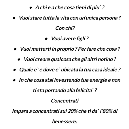
• A chi e a che cosa tieni di piu` ?
• Vuoi stare tutta la vita con un’unica persona ?
Con chi?
• Vuoi avere figli ?
• Vuoi metterti in proprio ? Per fare che cosa ?
• Vuoi creare qualcosa che gli altri notino ?
• Quale e` e dove e` ubicata la tua casa ideale ?
• In che cosa stai investendo tue energie e non
ti sta portando alla felicita` ?
Concentrati
Impara a concentrati sul 20% che ti da` l’80% di
benessere: