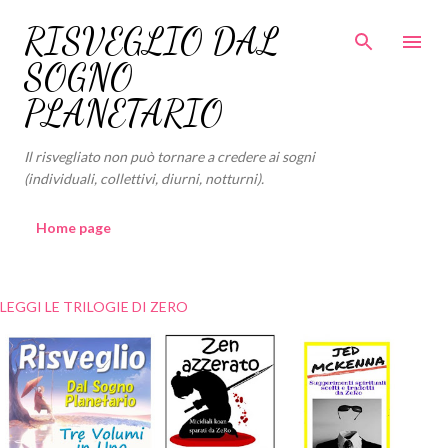
Passa ai contenuti principali
RISVEGLIO DAL
SOGNO
PLANETARIO
Il risvegliato non può tornare a credere ai sogni
(individuali, collettivi, diurni, notturni).
Home page
LEGGI LE TRILOGIE DI ZERO