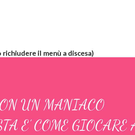
 richiudere il menù a discesa)
CON UN MANIACO
TA E’ COME GIOCARE 