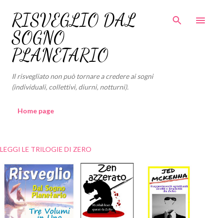
Passa ai contenuti principali
RISVEGLIO DAL
SOGNO
PLANETARIO
Il risvegliato non può tornare a credere ai sogni
(individuali, collettivi, diurni, notturni).
Home page
LEGGI LE TRILOGIE DI ZERO