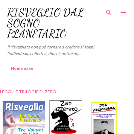
Passa ai contenuti principali
RISVEGLIO DAL
SOGNO
PLANETARIO
Il risvegliato non può tornare a credere ai sogni
(individuali, collettivi, diurni, notturni).
Home page
LEGGI LE TRILOGIE DI ZERO