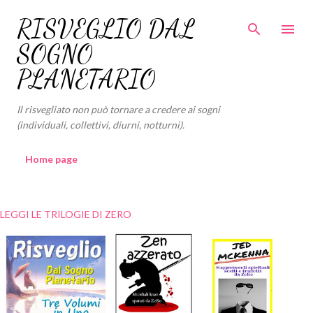
Passa ai contenuti principali
RISVEGLIO DAL
SOGNO
PLANETARIO
Il risvegliato non può tornare a credere ai sogni
(individuali, collettivi, diurni, notturni).
Home page
LEGGI LE TRILOGIE DI ZERO