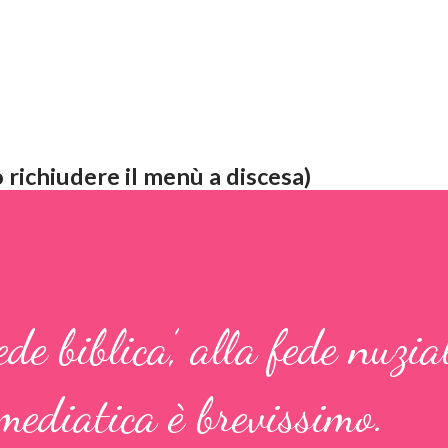
 richiudere il menù a discesa)
de biblica’, alla fede nuzial
mediatica è brevissimo.