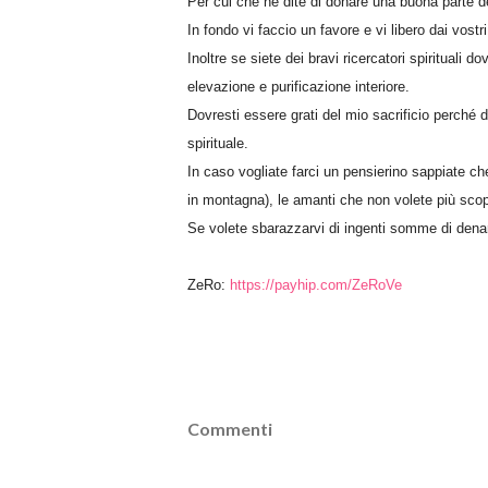
Per cui che ne dite di donare una buona parte dei
In fondo vi faccio un favore e vi libero dai vostr
Inoltre se siete dei bravi ricercatori spirituali 
elevazione e purificazione interiore.
Dovresti essere grati del mio sacrificio perché
spirituale.
In caso vogliate farci un pensierino sappiate ch
in montagna), le amanti che non volete più scop
Se volete sbarazzarvi di ingenti somme di denaro
ZeRo:
https://payhip.com/ZeRoVe
Commenti