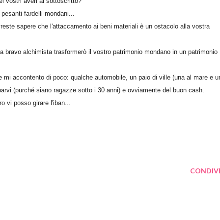
 vostri averi al sottoscritto?
i pesanti fardelli mondani...
dovreste sapere che l'attaccamento ai beni materiali è un ostacolo alla vostra
 da bravo alchimista trasformerò il vostro patrimonio mondano in un patrimonio
e mi accontento di poco: qualche automobile, un paio di ville (una al mare e u
arvi (purché siano ragazze sotto i 30 anni) e ovviamente del buon cash.
 vi posso girare l'iban...
CONDIVI