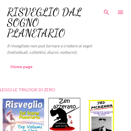
Passa ai contenuti principali
RISVEGLIO DAL
SOGNO
PLANETARIO
Il risvegliato non può tornare a credere ai sogni
(individuali, collettivi, diurni, notturni).
Home page
LEGGI LE TRILOGIE DI ZERO