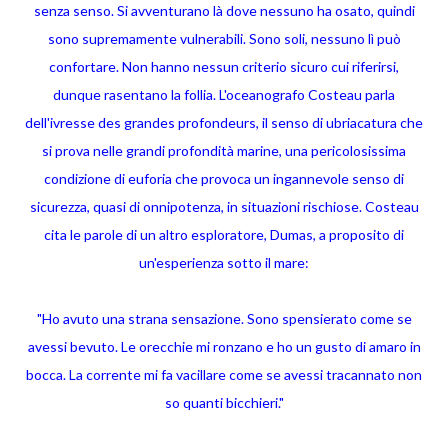
senza senso. Si avventurano là dove nessuno ha osato, quindi
sono supremamente vulnerabili. Sono soli, nessuno lì può
confortare. Non hanno nessun criterio sicuro cui riferirsi,
dunque rasentano la follia. L'oceanografo Costeau parla
dell'ivresse des grandes profondeurs, il senso di ubriacatura che
si prova nelle grandi profondità marine, una pericolosissima
condizione di euforia che provoca un ingannevole senso di
sicurezza, quasi di onnipotenza, in situazioni rischiose. Costeau
cita le parole di un altro esploratore, Dumas, a proposito di
un'esperienza sotto il mare:
"Ho avuto una strana sensazione. Sono spensierato come se
avessi bevuto. Le orecchie mi ronzano e ho un gusto di amaro in
bocca. La corrente mi fa vacillare come se avessi tracannato non
so quanti bicchieri."