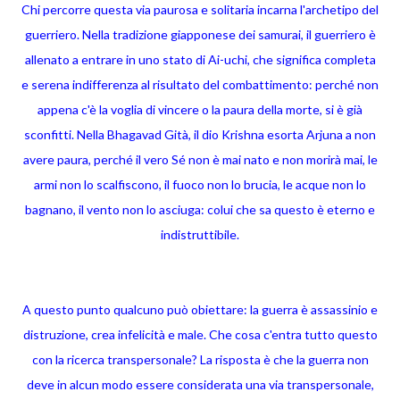
Chi percorre questa via paurosa e solitaria incarna l'archetipo del
guerriero. Nella tradizione giapponese dei samurai, il guerriero è
allenato a entrare in uno stato di Ai-uchi, che significa completa
e serena indifferenza al risultato del combattimento: perché non
appena c'è la voglia di vincere o la paura della morte, si è già
sconfitti. Nella Bhagavad Gità, il dio Krishna esorta Arjuna a non
avere paura, perché il vero Sé non è mai nato e non morirà mai, le
armi non lo scalfiscono, il fuoco non lo brucia, le acque non lo
bagnano, il vento non lo asciuga: colui che sa questo è eterno e
indistruttibile.
A questo punto qualcuno può obiettare: la guerra è assassinio e
distruzione, crea infelicità e male. Che cosa c'entra tutto questo
con la ricerca transpersonale? La risposta è che la guerra non
deve in alcun modo essere considerata una via transpersonale,