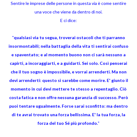
Sentire le imprese delle persone in questa via è come sentire
una voce che viene da dentro di noi.
E ci dice:
"
qualsiasi via tu segua, troverai ostacoli che ti parranno
insormontabili; nella battaglia della vita ti sentirai confuso
e spaventato; e al momento buono non ci sarà nessuno a
capirti, a incoraggiarti, e a guidarti. Sei solo. Così penserai
che il tuo sogno è impossibile, e vorrai arrenderti. Ma non
devi arrenderti: questo sì sarebbe come morire. E' giunto il
momento in cui devi mettere te stesso a repentaglio. Ciò
costa fatica e non offre nessuna garanzia di successo. Però
puoi tentare ugualmente. Forse sarai sconfitto: ma dentro
di te avrai trovato una forza bellissima. E' la tua forza, la
forza del tuo Sé più profondo.
"