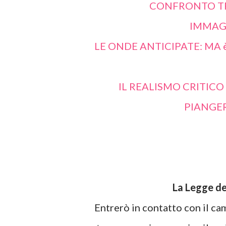
CONFRONTO TR
IMMAG
LE ONDE ANTICIPATE: MA 
IL REALISMO CRITIC
PIANGERE
La Legge d
Entrerò in contatto con il campo della potenzialità pura, trovando ogni giorno il