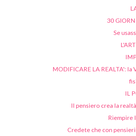
L
30 GIORN
Se usassi
L'AR
IMP
MODIFICARE LA REALTA': la Vol
fis
IL 
Il pensiero crea la realtà.
Riempire l
Credete che con pensieri 