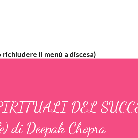
 richiudere il menù a discesa)
SPIRITUALI DEL SUCC
le) di Deepak Chopra