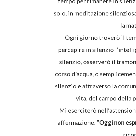
tempo per rimanere in silenz
solo, in meditazione silenziosa
la mat
Ogni giorno troverò il tempo per entrare in comunione con la natura e per
percepire in silenzio l’intell
silenzio, osserverò il tramo
corso d’acqua, o semplicemente
silenzio e attraverso la comun
vita, del campo della p
Mi eserciterò nell’astensione dal giudizio. Inizierò la giornata con la seguente
affermazione:
“Oggi non espr
rico