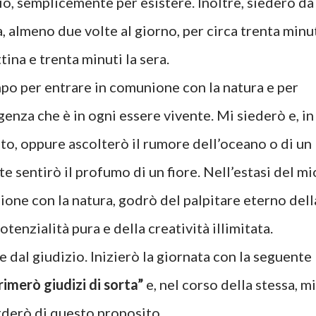
io, semplicemente per esistere. Inoltre, siederò da
, almeno due volte al giorno, per circa trenta minu
tina e trenta minuti la sera.
igenza che è in ogni essere vivente. Mi siederò e, in
nto, oppure ascolterò il rumore dell’oceano o di un
 sentirò il profumo di un fiore. Nell’estasi del mi
ione con la natura, godrò del palpitare eterno dell
otenzialità pura e della creatività illimitata.
imerò giudizi di sorta”
e, nel corso della stessa, mi
rderò di questo proposito.