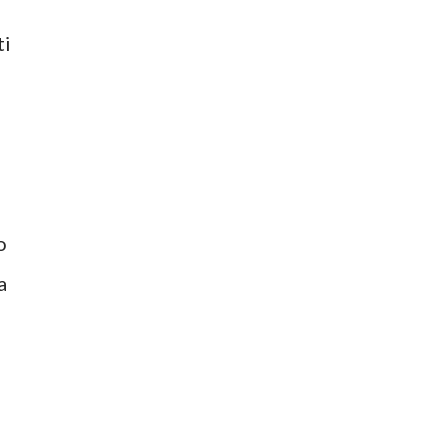
ti
o
a