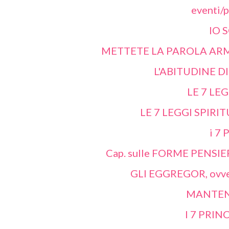
eventi/
IO 
METTETE LA PAROLA ARM
L'ABITUDINE D
LE 7 LE
LE 7 LEGGI SPIRIT
i 7 
Cap. sulle FORME PENSIERO 
GLI EGGREGOR, ovv
MANTENE
I 7 PRIN