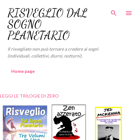
Passa ai contenuti principali
RISVEGLIO DAL
SOGNO
PLANETARIO
Il risvegliato non può tornare a credere ai sogni
(individuali, collettivi, diurni, notturni).
Home page
LEGGI LE TRILOGIE DI ZERO