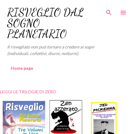
Passa ai contenuti principali
RISVEGLIO DAL
SOGNO
PLANETARIO
Il risvegliato non può tornare a credere ai sogni
(individuali, collettivi, diurni, notturni).
Home page
LEGGI LE TRILOGIE DI ZERO