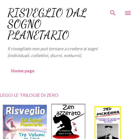
Passa ai contenuti principali
RISVEGLIO DAL
SOGNO
PLANETARIO
Il risvegliato non può tornare a credere ai sogni
(individuali, collettivi, diurni, notturni).
Home page
LEGGI LE TRILOGIE DI ZERO