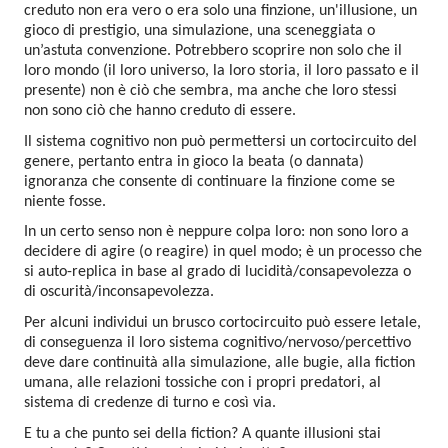
creduto non era vero o era solo una finzione, un'illusione, un 
gioco di prestigio, una simulazione, una sceneggiata o 
un’astuta convenzione. Potrebbero scoprire non solo che il 
loro mondo (il loro universo, la loro storia, il loro passato e il 
presente) non è ciò che sembra, ma anche che loro stessi 
non sono ciò che hanno creduto di essere.
Il sistema cognitivo non può permettersi un cortocircuito del 
genere, pertanto entra in gioco la beata (o dannata) 
ignoranza che consente di continuare la finzione come se 
niente fosse.
In un certo senso non è neppure colpa loro: non sono loro a 
decidere di agire (o reagire) in quel modo; è un processo che 
si auto-replica in base al grado di lucidità/consapevolezza o 
di oscurità/inconsapevolezza.
Per alcuni individui un brusco cortocircuito può essere letale, 
di conseguenza il loro sistema cognitivo/nervoso/percettivo 
deve dare continuità alla simulazione, alle bugie, alla fiction 
umana, alle relazioni tossiche con i propri predatori, al 
sistema di credenze di turno e così via.
E tu a che punto sei della fiction? A quante illusioni stai 