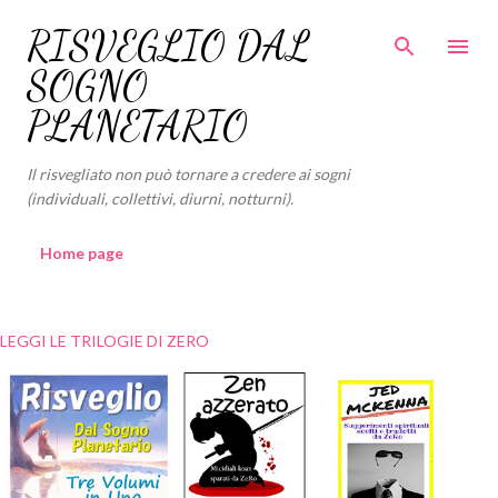
Passa ai contenuti principali
RISVEGLIO DAL
SOGNO
PLANETARIO
Il risvegliato non può tornare a credere ai sogni
(individuali, collettivi, diurni, notturni).
Home page
LEGGI LE TRILOGIE DI ZERO