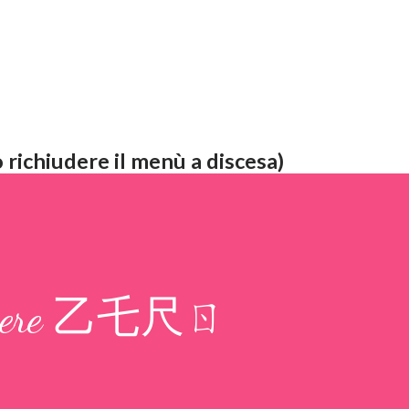
 richiudere il menù a discesa)
i essere 乙乇尺ㄖ