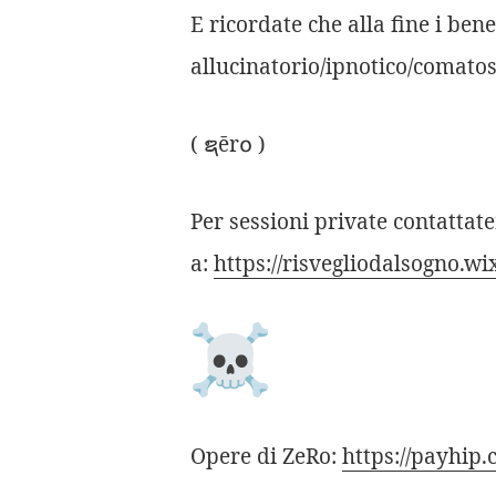
E ricordate che alla fine i bene
allucinatorio/ipnotico/comatos
( ຊēr໐ )
Per sessioni private contattat
a:
https://risvegliodalsogno.wi
Opere di ZeRo:
https://payhip