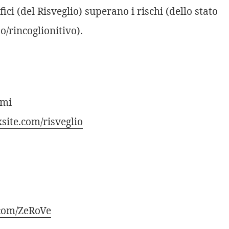
fici (del Risveglio) superano i rischi (dello stato
o/rincoglionitivo).
emi
xsite.com/risveglio
.com/ZeRoVe