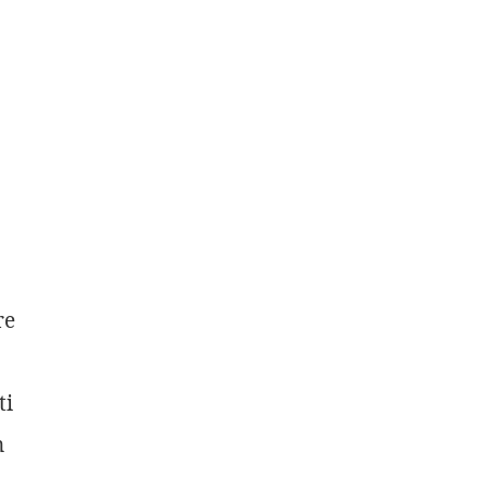
re
ti
n