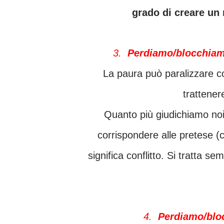
grado di creare un
3.
Perdiamo/blocchiam
La paura può paralizzare completamente l’essere umano. Aver paura significa
trattener
Quanto più giudichiamo noi stessi, tanta più paura creiamo. E’ la paura di non
corrispondere alle pretese (
significa conflitto. Si tratta se
4.
Perdiamo/blo