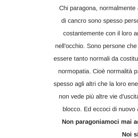
Chi paragona, normalmente anche giudica. La medicina ha costatato che i malati
di cancro sono spesso per
costantemente con il loro a
nell’occhio. Sono persone che 
essere tanto normali da costit
normopatia. Cioè normalità 
spesso agli altri che la loro 
non vede più altre vie d’uscit
blocco. Ed eccoci di nuovo a
Non paragoniamoci mai ad altre persone, nemmeno ai nostri concorrenti.
Noi s