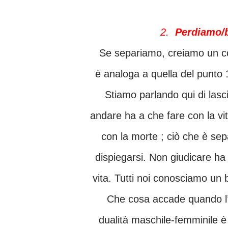
2.
Perdiamo/
Se separiamo, creiamo un conflitto e quindi una perdita di energia. La situazione
è analoga a quella del punto 
Stiamo parlando qui di lasciar andare, ed abbiamo già constatato che il lasciar
andare ha a che fare con la vi
con la morte ; ciò che è sep
dispiegarsi. Non giudicare ha 
vita. Tutti noi conosciamo un 
Che cosa accade quando l’uomo e la donna si fondono in un’unità, quando la
dualità maschile-femminile è