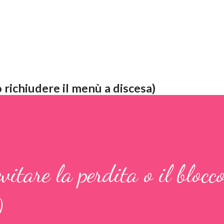
 richiudere il menù a discesa)
itare la perdita o il blocc
)