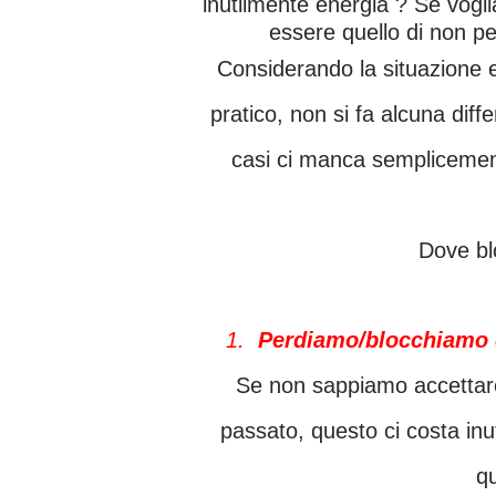
inutilmente energia ? Se vogli
essere quello di non pe
Considerando la situazione energetica di una persona da un punto di vista molto
pratico, non si fa alcuna diff
casi ci manca semplicement
Dove b
1.
Perdiamo/blocchiamo e
Se non sappiamo accettare persone, situazioni, i nostri sentimenti o il nostro
passato, questo ci costa inu
qu