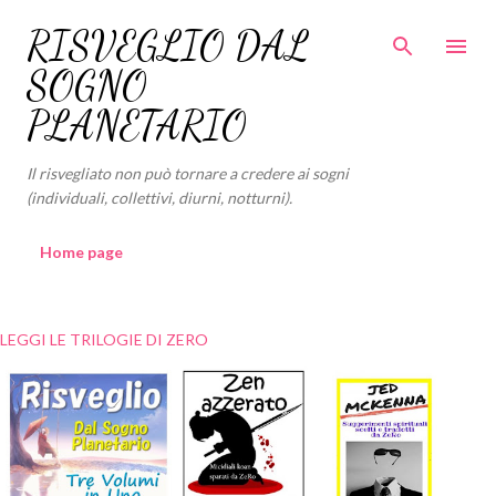
Passa ai contenuti principali
RISVEGLIO DAL
SOGNO
PLANETARIO
Il risvegliato non può tornare a credere ai sogni
(individuali, collettivi, diurni, notturni).
Home page
LEGGI LE TRILOGIE DI ZERO