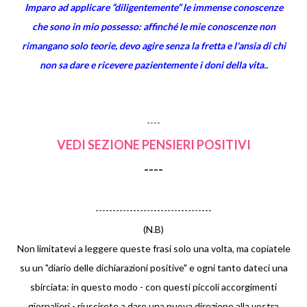
Imparo ad applicare “diligentemente” le immense conoscenze
che sono in mio possesso: affinché le mie conoscenze non
rimangano solo teorie, devo agire senza la fretta e l'ansia di chi
non sa dare e ricevere pazientemente i doni della vita..
----
VEDI SEZIONE PENSIERI POSITIVI
----
----------------------------------
(N.B)
Non limitatevi a leggere queste frasi solo una volta, ma copiatele
su un "diario delle dichiarazioni positive" e ogni tanto dateci una
sbirciata: in questo modo - con questi piccoli accorgimenti
giornalieri - riuscirete a dare una nuova direzione alla vostra