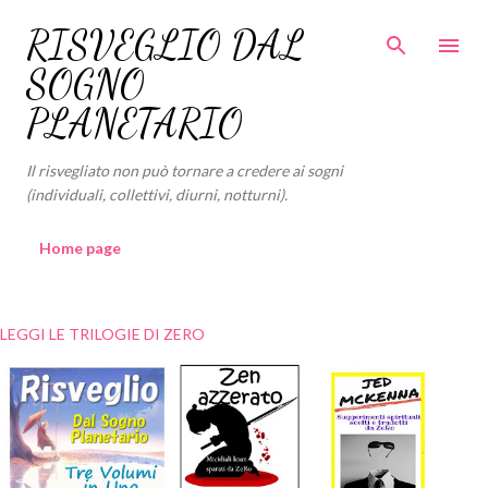
Passa ai contenuti principali
RISVEGLIO DAL
SOGNO
PLANETARIO
Il risvegliato non può tornare a credere ai sogni
(individuali, collettivi, diurni, notturni).
Home page
LEGGI LE TRILOGIE DI ZERO