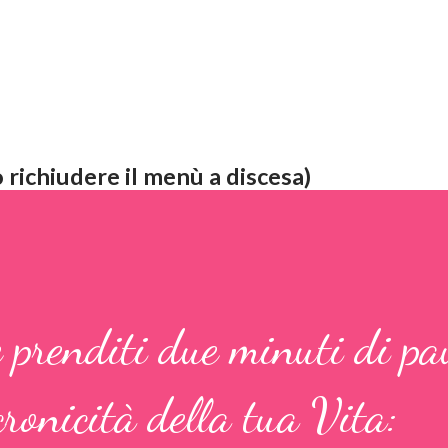
 richiudere il menù a discesa)
 prenditi due minuti di pa
cronicità della tua Vita: