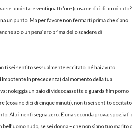
a: se puoi stare ventiquattr’ore (cosa ne dici di un minuto?
gna un punto. Ma per favore non fermarti prima che siano
 anche solo un pensiero prima dello scadere di
on ti sei sentito sessualmente eccitato, né hai avuto
ri impotente in precedenza) dal momento della tua
ova: noleggia un paio di videocassette e guarda film porno
ore (cosa ne dici di cinque minuti), non ti sei sentito eccitato
to. Altrimenti segna zero. E una seconda prova: spogliati 
n bell’uomo nudo, se sei donna – che non siano tuo marito 