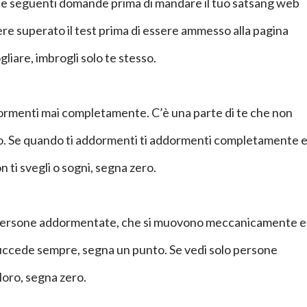
le seguenti domande prima di mandare il tuo satsang web
vere superato il test prima di essere ammesso alla pagina
gliare, imbrogli solo te stesso.
dormenti mai completamente. C’è una parte di te che non
to. Se quando ti addormenti ti addormenti completamente 
 ti svegli o sogni, segna zero.
to persone addormentate, che si muovono meccanicamente e
ccede sempre, segna un punto. Se vedi solo persone
loro, segna zero.