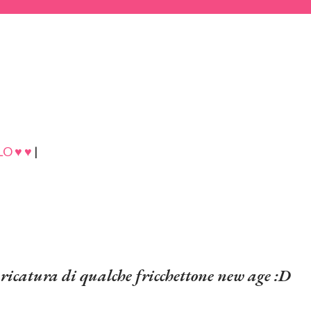
O ♥ ♥
|
ricatura di qualche
fricchetton
e
new age
:D