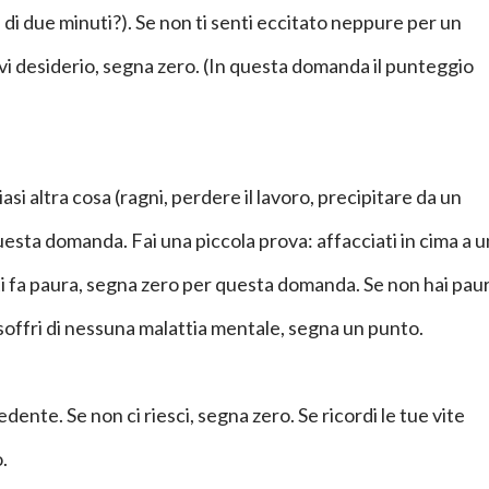
 di due minuti?). Se non ti senti eccitato neppure per un
vi desiderio, segna zero. (In questa domanda il punteggio
iasi altra cosa (ragni, perdere il lavoro, precipitare da un
esta domanda. Fai una piccola prova: affacciati in cima a u
 ti fa paura, segna zero per questa domanda. Se non hai pau
 soffri di nessuna malattia mentale, segna un punto.
edente. Se non ci riesci, segna zero. Se ricordi le tue vite
.