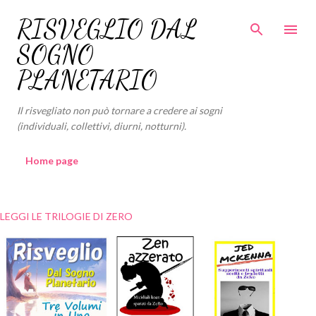
Passa ai contenuti principali
RISVEGLIO DAL
SOGNO
PLANETARIO
Il risvegliato non può tornare a credere ai sogni
(individuali, collettivi, diurni, notturni).
Home page
LEGGI LE TRILOGIE DI ZERO