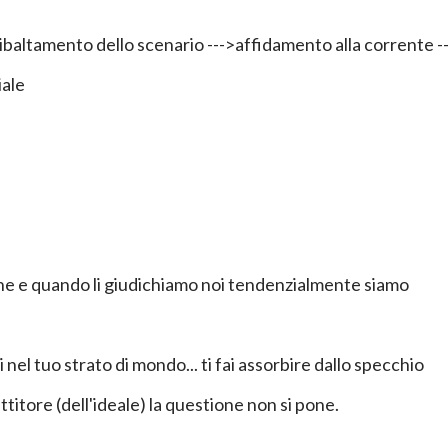
baltamento dello scenario --->affidamento alla corrente --
iale
ne e quando li giudichiamo noi tendenzialmente siamo
 nel tuo strato di mondo... ti fai assorbire dallo specchio
titore (dell'ideale) la questione non si pone.