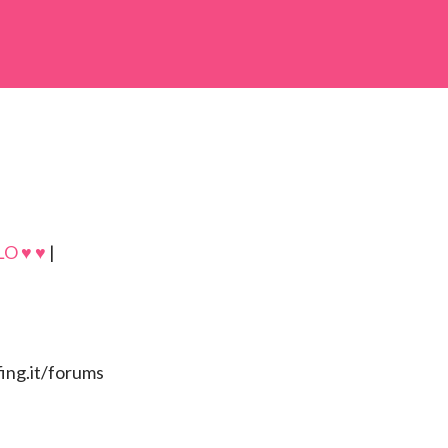
O ♥ ♥
|
fing.it/forums