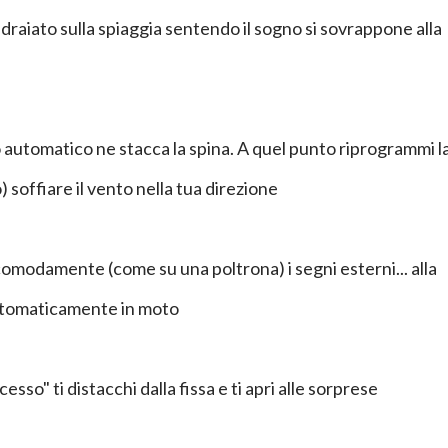
sdraiato sulla spiaggia sentendo il sogno si sovrappone alla
o automatico ne stacca la spina. A quel punto riprogrammi l
o) soffiare il vento nella tua direzione
modamente (come su una poltrona) i segni esterni... alla
automaticamente in moto
esso" ti distacchi dalla fissa e ti apri alle sorprese