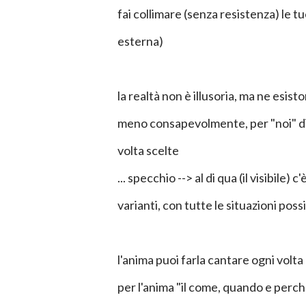
fai collimare (senza resistenza) le t
esterna)
la realtà non è illusoria, ma ne esist
meno consapevolmente, per "noi" div
volta scelte
... specchio --> al di qua (il visibile) c'
varianti, con tutte le situazioni possi
l'anima puoi farla cantare ogni volta
per l'anima "il come, quando e perch