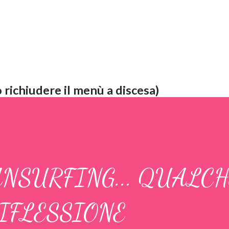
 richiudere il menù a discesa)
NSURFING... QUALCH
IFLESSIONE