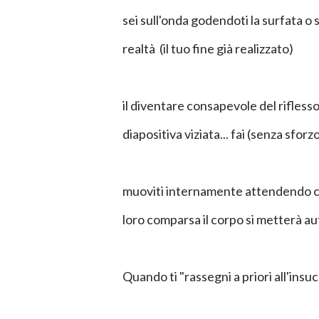
sei sull'onda godendoti la surfata o 
realtà (il tuo fine già realizzato)
il diventare consapevole del rifless
diapositiva viziata... fai (senza sforz
muoviti internamente attendendo co
loro comparsa il corpo si metterà 
Quando ti "rassegni a priori all'insucc