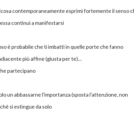
lcosa contemporaneamente esprimi fortemente il senso c
 essa continui a manifestarsi
oso è probabile che ti imbatti in quelle porte che fanno
diacente più affine (giusta per te)...
 che partecipano
olo un abbassarne l'importanza (sposta l'attenzione, non
nchè si estingue da solo