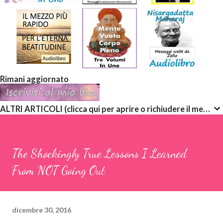
Rimani aggiornato
ALTRI ARTICOLI (clicca qui per aprire o richiudere il menù a discesa)
The Shockingly True Lessons I Learned
From NOT Going Out
dicembre 30, 2016