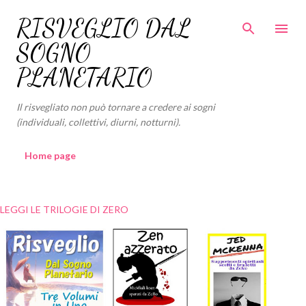
Passa ai contenuti principali
RISVEGLIO DAL
SOGNO
PLANETARIO
Il risvegliato non può tornare a credere ai sogni
(individuali, collettivi, diurni, notturni).
Home page
LEGGI LE TRILOGIE DI ZERO