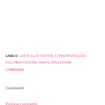
torrent bruce lipton gregg braden richard bandler law attraction successo success self
empowerment automiglioramento sviluppo personale intuizione El Secreto cómo utilizar Ley
de Atraccion abundancia vibración ejercicio prosperidad atención fuerza mental creencia dinero
riqueza atrae Das Geheimnis visualization imagination the Science of Getting rich abundance
exposed affirmation tool mp3 optimist quotes desire change happiness magic soul
LABELS:
CARTE ILLUSTRATIVE
CONSAPEVOLEZZA
EGO
MEDITAZIONE
MENTE
RIFLESSIONE
CONDIVIDI
Commenti
Posta un commento