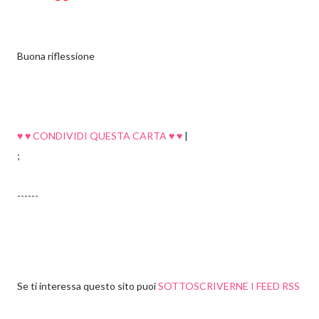
Buona riflessione
♥ ♥ CONDIVIDI QUESTA CARTA ♥ ♥
|
;
------
Se ti interessa questo sito puoi
SOTTOSCRIVERNE I FEED RSS
buddhismo, buddha, illuminazione, accettazione, amore, anima, armonia, ascolto, autocoscienza,