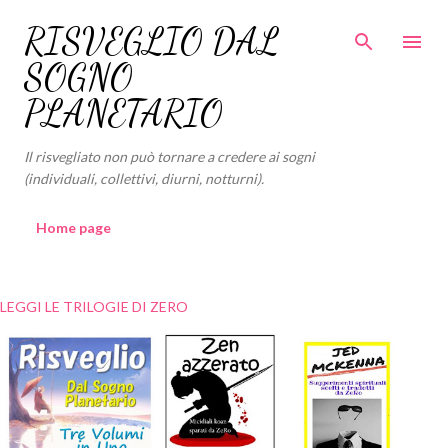
Passa ai contenuti principali
RISVEGLIO DAL
SOGNO
PLANETARIO
Il risvegliato non può tornare a credere ai sogni
(individuali, collettivi, diurni, notturni).
Home page
LEGGI LE TRILOGIE DI ZERO