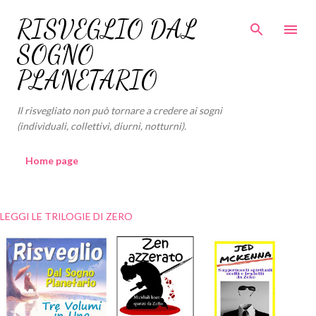
Passa ai contenuti principali
RISVEGLIO DAL
SOGNO
PLANETARIO
Il risvegliato non può tornare a credere ai sogni
(individuali, collettivi, diurni, notturni).
Home page
LEGGI LE TRILOGIE DI ZERO