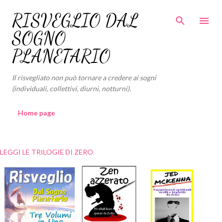
Passa ai contenuti principali
RISVEGLIO DAL
SOGNO
PLANETARIO
Il risvegliato non può tornare a credere ai sogni
(individuali, collettivi, diurni, notturni).
Home page
LEGGI LE TRILOGIE DI ZERO