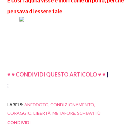
E così l'aquila visse e morì come un pollo, perché
pensava di essere tale
♥ ♥ CONDIVIDI QUESTO ARTICOLO ♥ ♥
|
;
LABELS:
ANEDDOTO
CONDIZIONAMENTO
CORAGGIO
LIBERTÀ
METAFORE
SCHIAVITÙ
CONDIVIDI