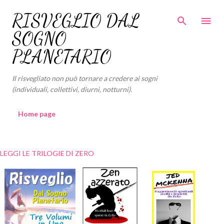
Passa ai contenuti principali
RISVEGLIO DAL
SOGNO
PLANETARIO
Il risvegliato non può tornare a credere ai sogni
(individuali, collettivi, diurni, notturni).
Home page
LEGGI LE TRILOGIE DI ZERO