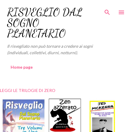
Passa ai contenuti principali
RISVEGLIO DAL
SOGNO
PLANETARIO
Il risvegliato non può tornare a credere ai sogni
(individuali, collettivi, diurni, notturni).
Home page
LEGGI LE TRILOGIE DI ZERO