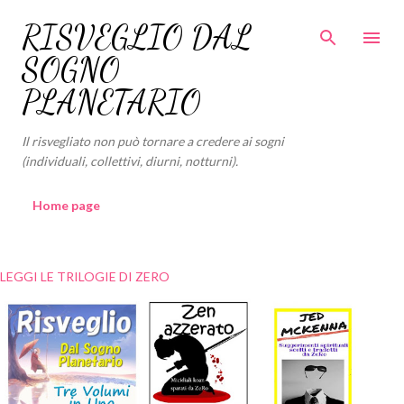
Passa ai contenuti principali
RISVEGLIO DAL
SOGNO
PLANETARIO
Il risvegliato non può tornare a credere ai sogni
(individuali, collettivi, diurni, notturni).
Home page
LEGGI LE TRILOGIE DI ZERO