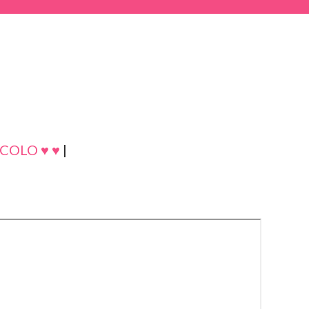
COLO ♥ ♥
|