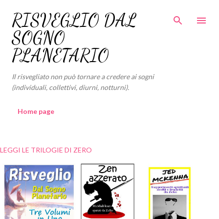
Passa ai contenuti principali
RISVEGLIO DAL
SOGNO
PLANETARIO
Il risvegliato non può tornare a credere ai sogni
(individuali, collettivi, diurni, notturni).
Home page
LEGGI LE TRILOGIE DI ZERO