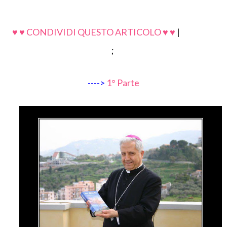
♥ ♥ CONDIVIDI QUESTO ARTICOLO ♥ ♥
|
;
---->
1° Parte