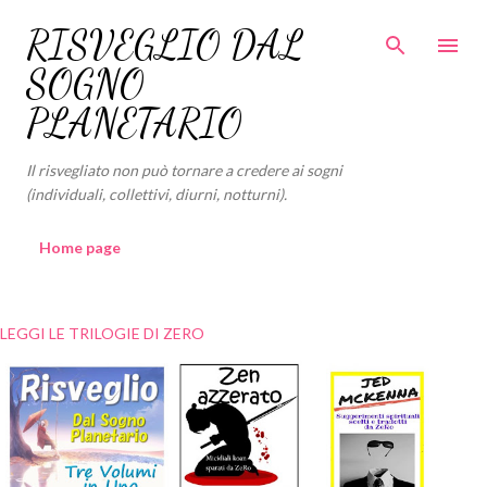
Passa ai contenuti principali
RISVEGLIO DAL
SOGNO
PLANETARIO
Il risvegliato non può tornare a credere ai sogni
(individuali, collettivi, diurni, notturni).
Home page
LEGGI LE TRILOGIE DI ZERO