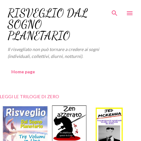
Passa ai contenuti principali
RISVEGLIO DAL
SOGNO
PLANETARIO
Il risvegliato non può tornare a credere ai sogni
(individuali, collettivi, diurni, notturni).
Home page
LEGGI LE TRILOGIE DI ZERO