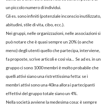
un piccolo numero di individui.
Gli es. sono infiniti (potenziale inconscio inutilizzato,
abitudini, stile di vita, cibo, ecc.).
Nei gruppi, nelle organi
zzazioni, nelle associazioni si
può notare che è quasi sempre un 20% (o anche
meno) degli utenti quello che partecipa, interviene,
fa proposte, scrive articoli e così via... Se ad es. in un
gruppo ci sono 1000 membri è molto probabile che
quelli attivi s
iano una r
istrettissima fetta
: se i
membri attivi sono
una 40ina allora i partecipanti
effettivi
del gruppo totale
siano un 4%.
Nella società avviene la medesima cosa
:
è sempre