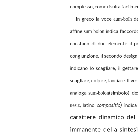
complesso, come risulta facilmen
In greco la voce
de
aum-bolh
affine
indica l’accordo
sum-bolon
constano di due elementi: il p
congiunzione, il secondo design
indicano lo scagliare, il gett
scagliare, colpire, lanciare. Il v
analoga
(simbolo), de
sum-bolon
)
, latino
com
positio
indica
uesiz
carattere dinamico del 
immanente della sintesi