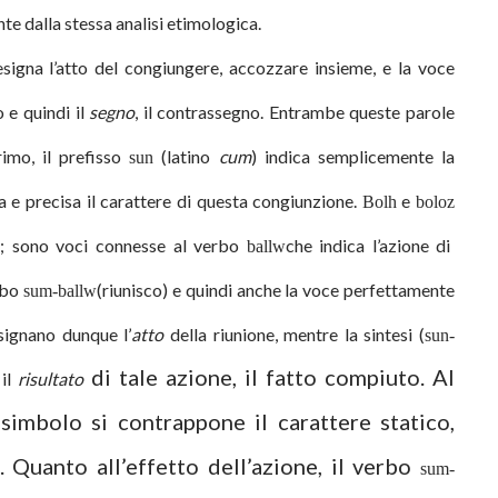
te dalla stessa analisi etimologica.
signa l’atto del congiungere, accozzare insieme, e la voce
 e quindi il
segno
, il contrassegno. Entrambe queste parole
rimo, il prefisso
(latino
cum
) indica semplicemente la
sun
a e precisa il carattere di questa congiunzione.
e
Bolh
boloz
are; sono voci connesse al verbo
che indica l’azione di
ballw
erbo
(riunisco) e quindi anche la voce perfettamente
sum-ballw
signano dunque l’
atto
della riunione, mentre la sintesi (
sun-
di tale azione, il fatto compiuto. Al
 il
risultato
simbolo si contrappone il carattere statico,
. Quanto all’effetto dell’azione, il verbo
sum-