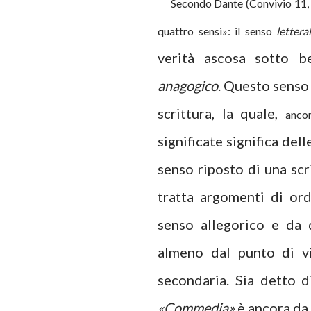
Secondo Dante (Convivio 11, 1
quattro sensi»: il senso
lettera
verità ascosa sotto b
anagogico
. Questo sens
scrittura, la quale,
anco
significate significa dell
senso riposto di una scr
tratta argomenti di ord
senso allegorico e da 
almeno dal punto di vi
secondaria. Sia detto d
«Commedia»
è ancora da 