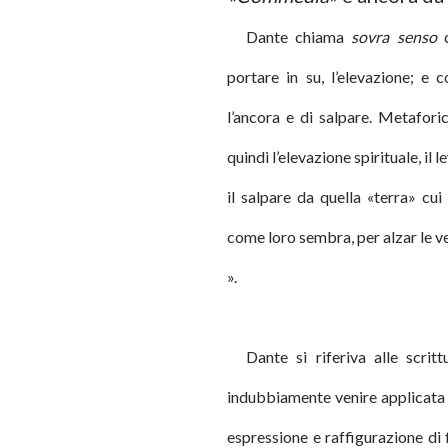
Dante chiama
sovra senso
q
portare in su, l’elevazione; e
l’ancora e di salpare. Metaforic
quindi l’elevazione spirituale, il l
il salpare da quella «terra» cu
come loro sembra, per alzar le vel
».
Dante si riferiva alle scrit
indubbiamente venire applicata a
espressione e raffigurazione di f