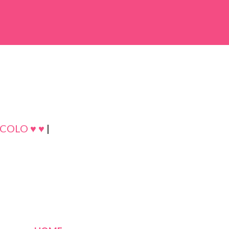
COLO ♥ ♥
|