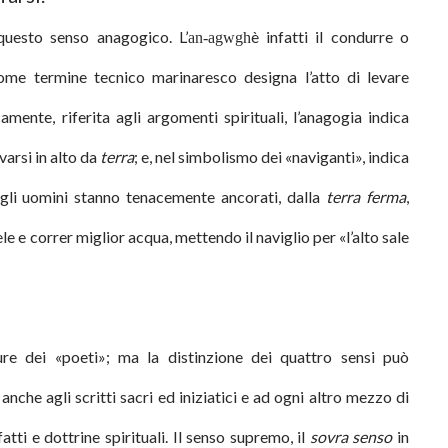
uesto senso anagogico.
L’
è infatti il condurre o
an-agwgh
 come termine tecnico marinaresco designa l’atto di levare
amente, riferita agli argomenti spirituali, l’anagogia indica
evarsi in alto da
terra
; e, nel simbolismo dei «naviganti», indica
i gli uomini stanno tenacemente ancorati, dalla
terra ferma
,
e e correr miglior acqua, mettendo il naviglio per «l’alto sale
ture dei «poeti»; ma la distinzione dei quattro sensi può
nche agli scritti sacri ed iniziatici e ad ogni altro mezzo di
atti e dottrine spirituali. Il senso supremo, il
sovra senso
in