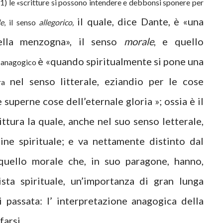
) le «scritture si possono intendere e debbonsi sponere per
il quale, dice Dante, è «una
le
, il senso
allegorico,
ella menzogna», il senso
morale
, e quello
o
è «quando spiritualmente si pone una
anagogico
nel senso litterale, eziandio per le cose
ra
e superne cose dell’eternale gloria »; ossia è il
ittura la quale, anche nel suo senso letterale,
ine spirituale; e va nettamente distinto dal
quello morale che, in suo paragone, hanno,
sta spirituale, un’importanza di gran lunga
i passata: l’ interpretazione anagogica della
farsi.