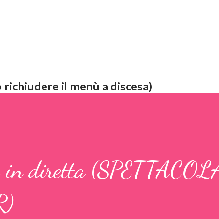
 richiudere il menù a discesa)
a in diretta (SPETTACO
R)