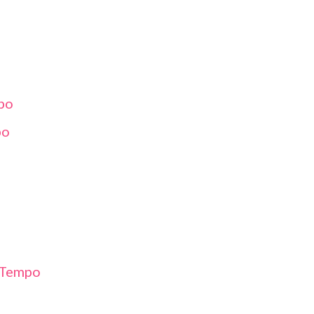
po
po
 Tempo