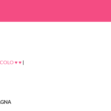
COLO ♥ ♥
|
AGNA