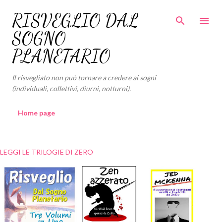
Passa ai contenuti principali
RISVEGLIO DAL
SOGNO
PLANETARIO
Il risvegliato non può tornare a credere ai sogni
(individuali, collettivi, diurni, notturni).
Home page
LEGGI LE TRILOGIE DI ZERO