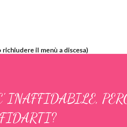
 richiudere il menù a discesa)
E' INAFFIDABILE, PER
FIDARTI?