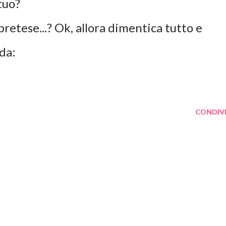
tuo?
etese...? Ok, allora dimentica tutto e
da:
CONDIVI