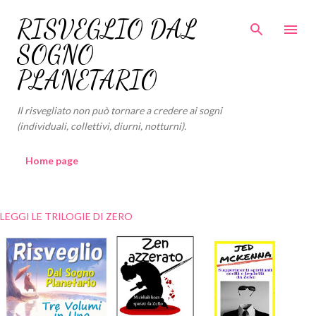
Passa ai contenuti principali
RISVEGLIO DAL
SOGNO
PLANETARIO
Il risvegliato non può tornare a credere ai sogni
(individuali, collettivi, diurni, notturni).
Home page
LEGGI LE TRILOGIE DI ZERO