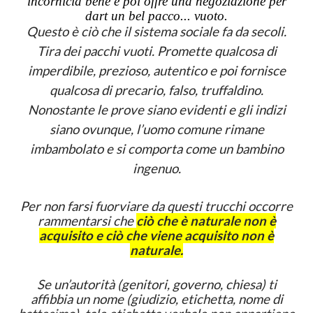
incornicia bene e poi offre una negoziazione per
dart un bel pacco... vuoto.
Questo è ciò che il sistema sociale fa da secoli.
Tira dei pacchi vuoti. Promette qualcosa di
imperdibile, prezioso, autentico e poi fornisce
qualcosa di precario, falso, truffaldino.
Nonostante le prove siano evidenti e gli indizi
siano ovunque, l’uomo comune rimane
imbambolato e si comporta come un bambino
ingenuo.
Per non farsi fuorviare da questi trucchi occorre
rammentarsi che
ciò che è naturale non è
acquisito e ciò che viene acquisito non è
naturale.
Se un’autorità (genitori, governo, chiesa) ti
affibbia un nome (giudizio, etichetta, nome di