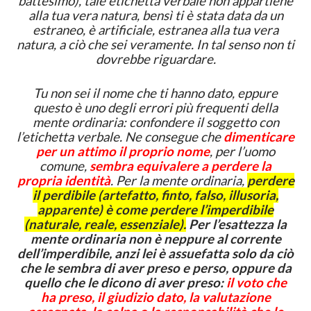
battesimo), tale etichetta verbale non appartiene
alla tua vera natura, bensì ti è stata data da un
estraneo, è artificiale, estranea alla tua vera
natura, a ciò che sei veramente. In tal senso non ti
dovrebbe riguardare.
Tu non sei il nome che ti hanno dato, eppure
questo è uno degli errori più frequenti della
mente ordinaria: confondere il soggetto con
l’etichetta verbale. Ne consegue che
dimenticare
per un attimo il proprio nome
, per l’uomo
comune,
sembra equivalere a perdere la
propria identità
. Per la mente ordinaria,
perdere
il perdibile (artefatto, finto, falso, illusoria,
apparente) è come perdere l’imperdibile
(naturale, reale, essenziale).
Per l’esattezza la
mente ordinaria non è neppure al corrente
dell’imperdibile, anzi lei è assuefatta solo da ciò
che le sembra di aver preso e perso, oppure da
quello che le dicono di aver preso:
il voto che
ha preso, il giudizio dato, la valutazione