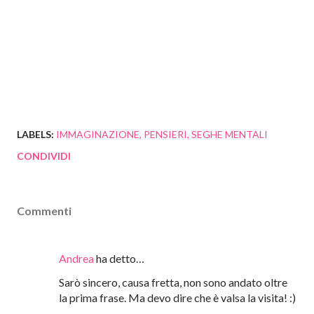
Wilson, Lovecraft, psiconauta, Zecharia Sitchin, Peter Kolosimo, Ramana Maharshi, goa trance,
minimal, Paul Kalkbrenner, Nosferatu, Rivolta contro il mondo moderno, mago, maghi,
sciamanesimo, spiriti guida 'saggi' 'consiglieri' 'manifestazioni archetipiche.' 'sé superiore', 'Divin
Maestro', 'Guida interiore', 'Saggezza Interiore', 'self Transpersonale,' 'alleato', 'Dottore immaginario'
anche 'Angelo Custode' intelligenze del mondo eterico ,enti ESSERI spirituali, sentinelle
LABELS:
IMMAGINAZIONE
PENSIERI
SEGHE MENTALI
CONDIVIDI
Commenti
Andrea
ha detto…
Sarò sincero, causa fretta, non sono andato oltre
la prima frase. Ma devo dire che è valsa la visita! :)