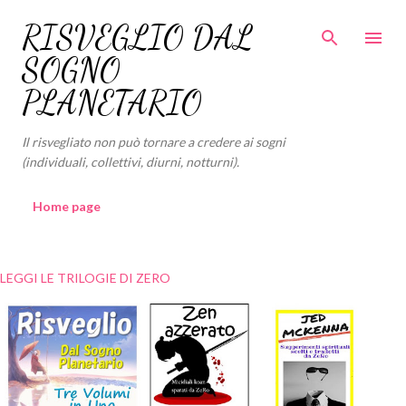
Passa ai contenuti principali
RISVEGLIO DAL
SOGNO
PLANETARIO
Il risvegliato non può tornare a credere ai sogni
(individuali, collettivi, diurni, notturni).
Home page
LEGGI LE TRILOGIE DI ZERO