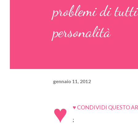
problemi di tutti
personalità
gennaio 11, 2012
♥
♥ CONDIVIDI QUESTO AR
;