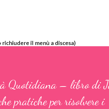
 richiudere il menù a discesa)
à Quotidiana – libro di 
he pratiche per risolvere i