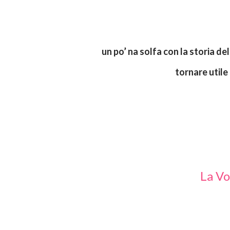
un po’ na solfa con la storia delle convinzioni, ma complessivamente può confortare o
tornare utile
La V