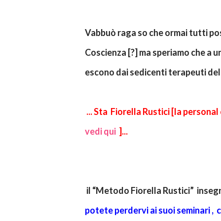
Vabbuò raga so che ormai tutti pos
Coscienza [?] ma speriamo che a un
escono dai sedicenti terapeuti de
...
Sta Fiorella Rustici [la persona
vedi qui
]...
il “Metodo Fiorella Rustici” inseg
potete perdervi ai suoi seminari , 