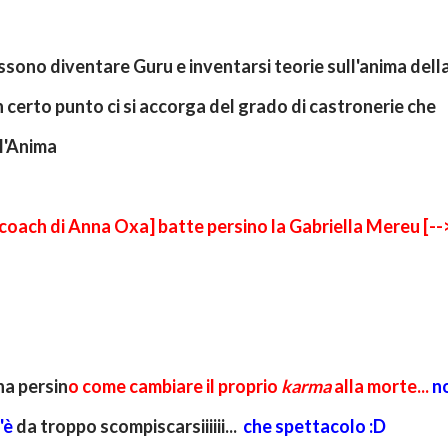
sono diventare Guru e inventarsi teorie sull'anima dell
 certo punto ci si accorga del grado di castronerie che
ll'Anima
l coach di Anna Oxa] batte persino la Gabriella Mereu [--
na persin
o
come cambiare il proprio
karma
alla morte...
n
c'è
da troppo scompiscarsiiiiii...
che spettacolo :D