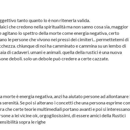
ggettivo tanto quanto lo è non ritenerla valida.
 laici che credono nella spiritualità ma non sanno cosa sia, maggior
he agitano lo spettro della morte come energia negativa, certo
nano le persone che vivono nei pressi dei cimiteri... permettetemi di
occhezza. chiunque di noi ha camminato e cammina su un lembo di
iaia di cadaveri. umani e animali. quella della rustici è una nuova
rsone deboli. solo un debole può credere a certe cazzate.
la morte è energia negativa, anzi ha aiutato persone ad allontanare 
a serenità. Se poi si alterano i concetti che una persona esprime co
erra che certe teorie multimediali portano avanti e poi si interessano
rsone a lei vicine ok, orgogliosissimi, di essere amici della Rustici
ensibilità sopra le righe