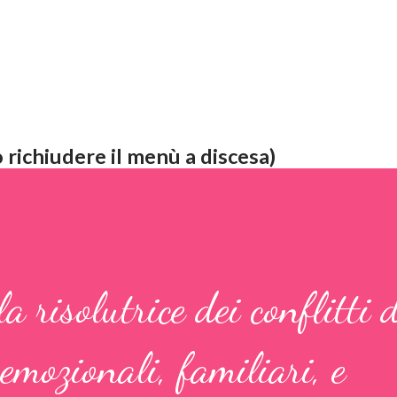
 richiudere il menù a discesa)
la risolutrice dei conflitti 
 emozionali, familiari, e