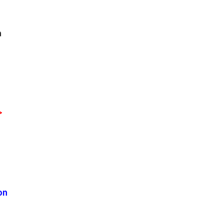
a
>
on