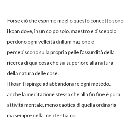
risveglio, il satori, moksha, il Nirvana sono delle
convinzioni mistiche generate dalla mente umana: e
MENTE MENTE
come ben saprai la
SEMPRE
.
Forse ciò che esprime meglio questo concetto sono
i koan dove, in un colpo
solo, maestro e discepolo
perdono ogni velleità di illuminazione e
percepiscono sulla propria pelle l'assurdità della
ricerca di qualcosa che sia superiore alla natura
della natura delle cose.
Il koan ti spinge ad abbandonare ogni metodo...