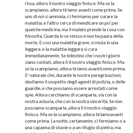
Se non possiamo scampare, lì il nostro viaggio
finisce. Se fortunatamente scampiamo, allora
tiriamo avanti come prima. Se incontriamoqualche
rozzo giovanotto per via, o, accidentalmente lo
urtiamo, e se il giovanotto è un brutale, gli
porgiamo,gentilmente, le nostre scuse. Se,
malgrado le scuse, non possiamo sfuggire una
rissa, allora il nostro viaggio finisce. Ma se la
scampiamo, allora tiriamo avanti come prima. Se
uno di noi si ammala, ci fermiamo per curare la
malattia, e l'altro cerca di mendicare un po' per
qualche medicina, ma il malato prende la cosa con
filosofia, Guarda in se stesso e non ha paura della
morte. E così una malattia grave, si muta in una
leggera, e la malattia leggera si cura
immediatamente. Se èdestino che i nostri giorni
siano contati, allora lì il nostro viaggio finisce. Ma
se la scampiamo, allora tiriamo avanticome prima.
E' naturale che, durante le nostre peregrinazioni,
destiamo il sospetto degli agenti di polizia, o delle
guardie, e che possiamo essere arrestati come