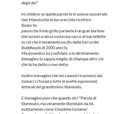
In primis grazie per la tua parcecipazione.
Piccola curiosità:
hai scritto -> Il sublime disse "Io qui non tornerò
piu neanche dovessi rivestire il ruolo di Brahma re
degli dei"
mi chidevo se quelle parole te le avesse sussurrate
tale Maestosità al tuo orecchio ricettivo.
Beato te,
pensa che il mio grillo parlante è un gran burlone
che sussurra senza sosta una sacco di barzellette
su ciò che è veramente uscito dalla bocca del
Buddha più di 2000 anni fa.
Ma essendosi lui confidato a te direttamente
immagino tu sappia meglio di chiunque altro ciò
che lui ha detto o non detto.
Inoltre immagino che nei canestri trasmessi dai