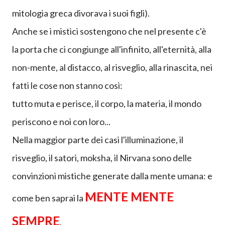
Lottare contro il tempo è la battaglia più
improduttiva che esista nella vita
di un uomo:
il tempo è divoratore per antonomasia (Kronos nella
mitologia greca divorava i suoi figli).
Anche se i mistici sostengono che nel presente c'è
la porta che ci congiunge all'infinito, all'eternità, alla
non-mente, al distacco, al risveglio, alla rinascita, nei
fatti le cose non stanno così:
tutto muta e perisce, il corpo, la materia, il mondo
periscono e noi con loro...
Nella maggior parte dei casi l'illuminazione, il