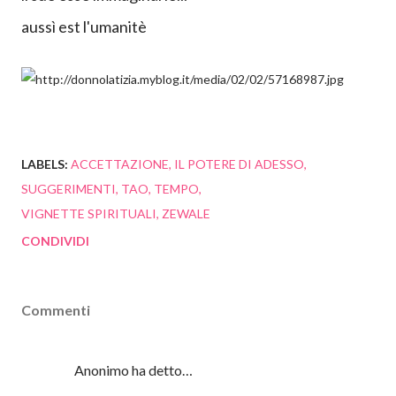
anziché rendersi conto che l'osso è in realtà la sua
stessa coda.
Per quanto gli facciano male le gengive non mollerà
il suo osso immaginario...
aussì est l'umanitè
LABELS:
ACCETTAZIONE
IL POTERE DI ADESSO
SUGGERIMENTI
TAO
TEMPO
VIGNETTE SPIRITUALI
ZEWALE
CONDIVIDI