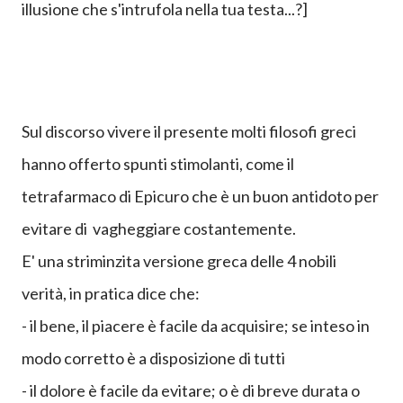
libero, risvegliato o addormentato è un'illusione
nell'illusione..
Il tuo credere di non vivere pienamente il presente
è un'illusione come le altre... [oppure è una mia
illusione che s'intrufola nella tua testa...?]
Sul discorso vivere il presente molti filosofi greci
hanno offerto spunti stimolanti
, come il
tetrafarmaco di Epicuro che è un buon antidoto per
evitare di vagheggiare costantemente.
E' una striminzita versione greca delle 4 nobili