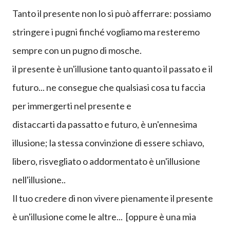
dare il ben venuto all'iprevedibilità, lasciare che
l'ignoto resti ignoto, che il passato riposi laddove
l'abbiamo sepolto, che il futuro ci sorprenda come è
giusto che sia.
Tanto il presente non lo si può afferrare: possiamo
stringere i pugni finché vogliamo ma resteremo
sempre con un pugno di mosche.
il presente è un'illusione tanto quanto il passato e il
futuro... ne consegue che qualsiasi cosa tu faccia
per immergerti nel presente e
distaccarti da passatto e futuro, è un'ennesima
illusione; la stessa convinzione di essere schiavo,