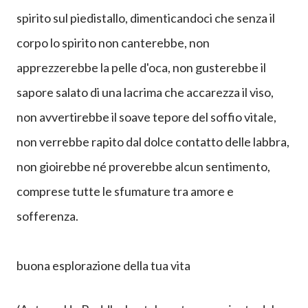
Quanti sanno che il corpo è una bilancia interiore,
un barometro emotivo, un catalizzatore intuitivo, un
mezzo per poter notare i disagi e le discrepanze?
Al contrario, oggi più che mai, tendiamo a mettere lo
spirito sul piedistallo, dimenticandoci che senza il
corpo lo spirito non canterebbe, non
apprezzerebbe la pelle d'oca, non gusterebbe il
sapore salato di una lacrima che accarezza il viso,
non avvertirebbe il soave tepore del soffio vitale,
non verrebbe rapito dal dolce contatto delle labbra,
non gioirebbe né proverebbe alcun sentimento,
comprese tutte le sfumature tra amore e