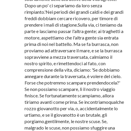
cerchiamo una baia in un'isoletta di qualche fiume,
e ci sediamo su un sasso a contemplare il
panorama. Quando poi incontriamo boscaioli,
pescatori o rustici patriarchi, non chiediamo i loro
nomi o soprannomi, né diamo i nostri, e neppur
parliamo dei tempo che fa, ma chiacchieriamo
sobriamente delle attrattive della vita agreste.
Dopo un po' ci separiamo da loro senza
rimpianto.'Nei periodi dei grandi caldi e dei grandi
freddi dobbiam cercare ricovero, per timore di
prendere i mali di stagione.Sulla via, ci teniamo da
parte e lasciamo passar l'altra gente; ai traghetti a
motore, aspettiamo che l'altra gente sia entrata
prima di noi nel battello. Ma se fa burrasca, non
proviamo ad attraversare il mare, e se la burrasca
sopravviene a mezza traversata, calmiamo il
nostro spirito, e rimettendoci al fato, con
comprensione della vita, diciamo: 'Se dobbiamo
annegare durante la traversata, è volere del cielo.
Forse che potremmo scampare prendendocela?'