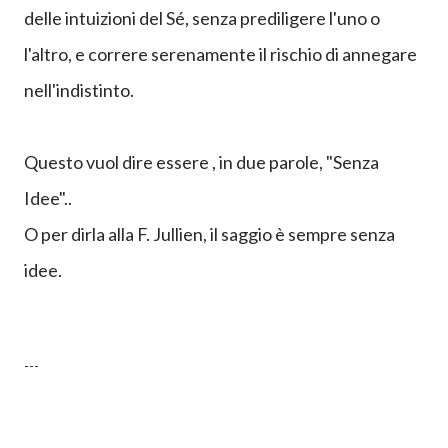
Il bello del viaggio è non sapere mai cosa ti
attende...
tuffarsi, vivere gli istinti dell'ego allo stesso modo
delle intuizioni del Sé, senza prediligere l'uno o
l'altro, e correre serenamente il rischio di annegare
nell'indistinto.
Questo vuol dire essere , in due parole, "Senza
Idee"..
O per dirla alla F. Jullien, il saggio è sempre senza
idee.