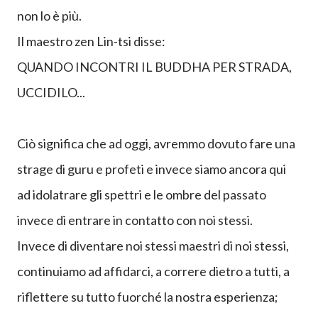
non hanno più alcun senso:
Molti saggi hanno insegnato cose pregevolissime
ma bisogna saper discernere gli uni dagli altri ,
rielaborare ciò che è compatibile e scartare ciò che
non lo è più.
Il maestro zen Lin-tsi disse:
QUANDO INCONTRI IL BUDDHA PER STRADA,
UCCIDILO...
Ciò significa che ad oggi, avremmo dovuto fare una
strage di guru e profeti e invece siamo ancora qui
ad idolatrare gli spettri e le ombre del passato