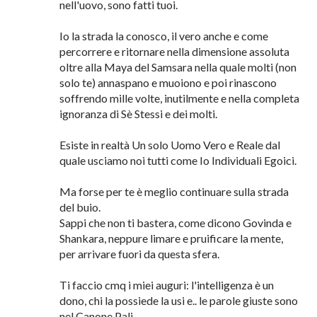
Io non sono ne buddista ne di nessuna religione, ho
raggiunto l'obbiettivo grazie ai miei sforzi e
grazie alla lettura e i ldicernimento di quanto
espresso dal Buddha (che era ed è Vishnu).
Poi per me puoi attaccarti a qualsiasi pelo
nell'uovo, sono fatti tuoi.
Io la strada la conosco, il vero anche e come
percorrere e ritornare nella dimensione assoluta
oltre alla Maya del Samsara nella quale molti (non
solo te) annaspano e muoiono e poi rinascono
soffrendo mille volte, inutilmente e nella completa
ignoranza di Sè Stessi e dei molti.
Esiste in realtà Un solo Uomo Vero e Reale dal
quale usciamo noi tutti come Io Individuali Egoici.
Ma forse per te è meglio continuare sulla strada
del buio.