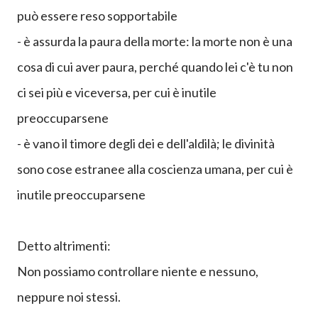
verità, in pratica dice che:
- il bene, il piacere è facile da acquisire; se inteso in
modo corretto è a disposizione di tutti
- il dolore è facile da evitare; o è di breve durata o
può essere reso sopportabile
- è assurda la paura della morte: la morte non è una
cosa di cui aver paura, perché quando lei c'è tu non
ci sei più e viceversa, per cui è inutile
preoccuparsene
- è vano il timore degli dei e dell'aldilà; le divinità
sono cose estranee alla coscienza umana, per cui è
inutile preoccuparsene