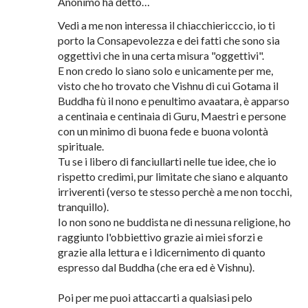
ESISTITO di cui parli, che io sappia, mi sembra
incontrasto con la dottrina dell'Anatta, o sbaglio.
Grazia per la delucidazione, caro Maestro
6 ottobre 2012 alle ore 12:18
Anonimo ha detto…
Vedi a me non interessa il chiacchiericccio, io ti
porto la Consapevolezza e dei fatti che sono sia
oggettivi che in una certa misura "oggettivi".
E non credo lo siano solo e unicamente per me,
visto che ho trovato che Vishnu di cui Gotama il
Buddha fù il nono e penultimo avaatara, è apparso
a centinaia e centinaia di Guru, Maestri e persone
con un minimo di buona fede e buona volontà
spirituale.
Tu se i libero di fanciullarti nelle tue idee, che io
rispetto credimi, pur limitate che siano e alquanto
irriverenti (verso te stesso perchè a me non tocchi,
tranquillo).