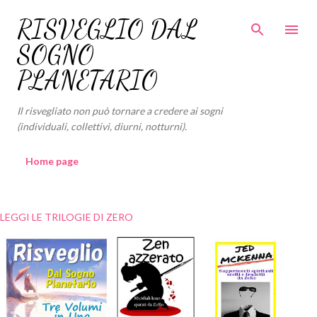
Passa ai contenuti principali
RISVEGLIO DAL
SOGNO
PLANETARIO
Il risvegliato non può tornare a credere ai sogni
(individuali, collettivi, diurni, notturni).
Home page
LEGGI LE TRILOGIE DI ZERO