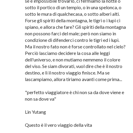
spie. Allora cerchiamo di scamparla, sia con la
nostra astuzia, che con la nostra sincerità. Se non
possiamo scamparla, allora lì il nostro viaggio
finisce. Ma se la scampiamo, allora tiriamoavanti
come prima. La notte, certamente, ci fermiamo o a
una capanna di stuoie o a un rifugio di pietra, ma
se è impossibile trovarlo, ci fermiamo la notte o
sotto il portico di un tempio, o in una spelonca, o
sotto le mura di qualchecasa, o sotto alberi alti.
Forse gli spiriti della montagna, le tigri o i lupi ci
spiano, e allora che fare? Gli spiriti della montagna
non possono farci del male; però non siamo in
condizione di difenderci contro le tigri ed i lupi.
Ma il nostro fato non è forse controllato nel cielo?
Perciò lasciamo decidere la cosa alle leggi
dell'universo, e non mutiamo nemmeno il colore
del viso. Se siam divorati, vuol dire che è il nostro
destino, e lì il nostro viaggio finisce. Ma se
lascampiamo, allora tiriamo avanti come prima...