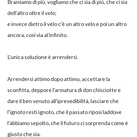
invece di entrare in contatto con noi stessi.
Invece di diventare noi stessi maestri di noi stessi,
continuiamo ad affidarci, a correre dietro a tutti, a
riflettere su tutto fuorché la nostra esperienza;
Bramiamo di più, vogliamo che ci sia di più, che ci sia
dell'altro oltre il velo;
e invece dietro il velo c'è un altro velo e poi un altro
ancora, così via al'infinito.
L'unica soluzione è arrendersi.
Arrendersi attimo dopo attimo, accettare la
sconfitta, deppore l'armatura di don chisciotte e