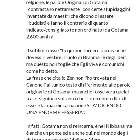
STESSO PERMANENTE SEMPRE ESISTITO, il
vero Io che esiste da sempre, mai generato e mai
distrutto ne da dei ne da alcuna entità.
Non voglio accusarti di nulla ma ricordarti che
Buddha deve essere compreso quale AMICO e
non quale guida o capo di una setta o di una
relgione, le parole Originali di Gotama
"contrastano nettamente" con certe stupidaggini
inventate da maestri che dicono di essere
"buddisti e fanno il contrario di quanto
indicato/consigliato (e non ordinato) da Gotama
2.600 anni fà.
Il sublime disse "Io qui non tornerò piu neanche
dovessi rivestire il ruolo di Brahma re degli dei",
ma questo non toglie che Egli viva e comunichi
come ho detto.
La frase che cita lo Zen non l'ho trovata nel
Canone Pali, unico testo di riferimento alle parole
originarie di Gotama, ma anche fosse vera quelal