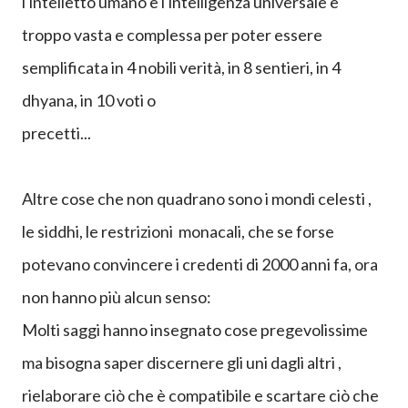
sull'irrazionalità, sulla fede cieca, sul desiderio di
evadere dalla vita quotidiana.
Io più o meno la penso allo stesso modo (con
sfumature diverse) per la semplice ragione che
l'intelletto umano e l'intelligenza universale è
troppo vasta e complessa per poter essere
semplificata in 4 nobili verità, in 8 sentieri, in 4
dhyana, in 10 voti o
precetti...
Altre cose che non quadrano sono i mondi celesti ,
le siddhi, le restrizioni
monacali, che se forse
potevano convincere i credenti di 2000 anni fa, ora