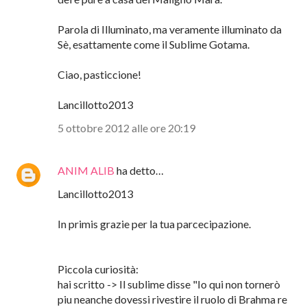
frase, significa soltanto che "se un uomo dice di
essere la mia reincarnazione STA' DICENDO
UNA ENORME FESSERIA".
In fatti Gotama non si reincarna, è nel Nibbana ma
è anche un ponte ed è anche qui, nel mondo degli
dei e pure a casa del Maligno Mara.
Parola di Illuminato, ma veramente illuminato da
Sè, esattamente come il Sublime Gotama.
Ciao, pasticcione!
Lancillotto2013
5 ottobre 2012 alle ore 20:19
ANIM ALIB
ha detto…
Lancillotto2013