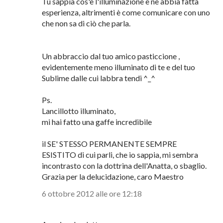
monaci ci fossero tutte le esatte espressioni
letterali del grandissimo illuminato.
E immagino pure che quando dici "Parola di
Illuminato, ma veramente illuminato da Sè,
esattamente come il Sublime Gotama"
Tu sappia cos'è l'illuminazione e ne abbia fatta
esperienza, altrimenti è come comunicare con uno
che non sa di ciò che parla.
Un abbraccio dal tuo amico pasticcione ,
evidentemente meno illuminato di te e del tuo
Sublime dalle cui labbra tendi ^_^
Ps.
Lancillotto illuminato,
mi hai fatto una gaffe incredibile
il SE' STESSO PERMANENTE SEMPRE