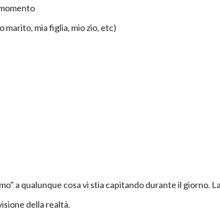
o momento
arito, mia figlia, mio zio, etc)
amo" a qualunque cosa vi stia capitando durante il giorno. L
sione della realtà.