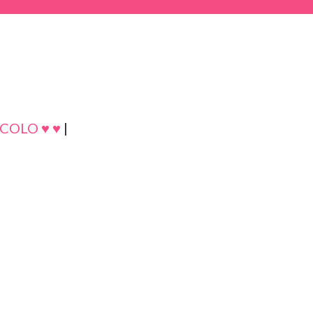
COLO ♥ ♥
|