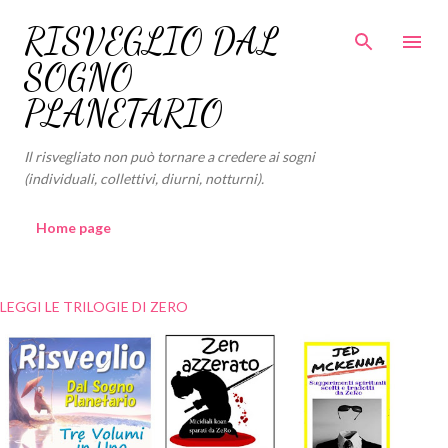
Passa ai contenuti principali
RISVEGLIO DAL
SOGNO
PLANETARIO
Il risvegliato non può tornare a credere ai sogni
(individuali, collettivi, diurni, notturni).
Home page
LEGGI LE TRILOGIE DI ZERO