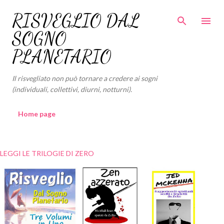
Passa ai contenuti principali
RISVEGLIO DAL
SOGNO
PLANETARIO
Il risvegliato non può tornare a credere ai sogni
(individuali, collettivi, diurni, notturni).
Home page
LEGGI LE TRILOGIE DI ZERO